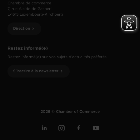
Chambre de commerce
7, rue Alcide de Gasperi
L-1615 Luxembourg-Kirchberg
Direction
Restez informé(e)
Restez informé(e) sur vos sujets d’actualités préférés.
S'inscrire à la newsletter
2026 © Chamber of Commerce