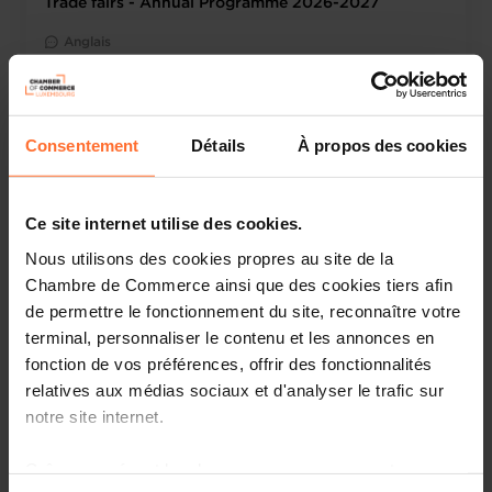
Trade fairs - Annual Programme 2026-2027
Anglais
Consentement
Détails
À propos des cookies
Ce site internet utilise des cookies.
Nous utilisons des cookies propres au site de la
Chambre de Commerce ainsi que des cookies tiers afin
de permettre le fonctionnement du site, reconnaître votre
Foire / salon
terminal, personnaliser le contenu et les annonces en
Mardi 9 Mar 2027 > Vendredi 12 Mar 2027
fonction de vos préférences, offrir des fonctionnalités
relatives aux médias sociaux et d'analyser le trafic sur
MIPIM 2027 - National pavilion (dates tbc)
notre site internet.
Anglais
Cannes (F)
Grâce au présent bandeau, vous pouvez accepter,