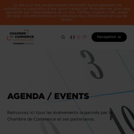
Ce site a un but exclusivement informatif. Aucun paiement de
cotisation ou exécution d'une autre transaction financière ne vous sera
demandé par l'intermédiaire de ce site. Vérifiez toujours l'URL avant
de saisir vos informations et contactez-nous directement en cas de
doute.
Navigation
AGENDA / EVENTS
Retrouvez ici tous les événements organisés par la
Chambre de Commerce et ses partenaires.