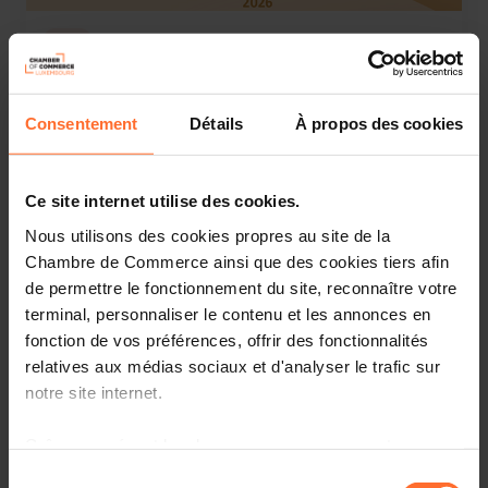
Autre
Mercredi 11 Fév 2026
Chinese New Year Reception 2026
Consentement
Détails
À propos des cookies
Anglais
Luxembourg Chamber of Commerce
Ce site internet utilise des cookies.
Nous utilisons des cookies propres au site de la
Chambre de Commerce ainsi que des cookies tiers afin
de permettre le fonctionnement du site, reconnaître votre
terminal, personnaliser le contenu et les annonces en
fonction de vos préférences, offrir des fonctionnalités
relatives aux médias sociaux et d'analyser le trafic sur
notre site internet.
Foire / salon
Grâce au présent bandeau, vous pouvez accepter,
Jeudi 12 Fév 2026 > Vendredi 13 Fév 2026
refuser ou configurer les cookies selon vos préférences,
Sélection
WAICF 2026 - National pavilion