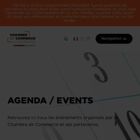
Ce site a un but exclusivement informatif. Aucun paiement de
cotisation ou exécution d'une autre transaction financière ne vous sera
demandé par l'intermédiaire de ce site. Vérifiez toujours l'URL avant
de saisir vos informations et contactez-nous directement en cas de
doute.
Navigation
AGENDA / EVENTS
Retrouvez ici tous les événements organisés par la
Chambre de Commerce et ses partenaires.