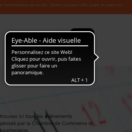
l'intermédiaire de ce site. Vérifiez toujours l'URL avant de saisir vos
Recherche
Plus
Toute
L'Economie
l'information
Luxembourgeoise
trouvez ici tous les événements
ganisés par la Chambre de Commerce et
s partenaires.