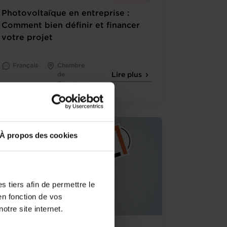
Photovoltaïque en entreprise :
Comment bien définir et financer
votre projet
Français
Chambre
de
Lire plus
Commerce
À propos des cookies
 tiers afin de permettre le
en fonction de vos
otre site internet.