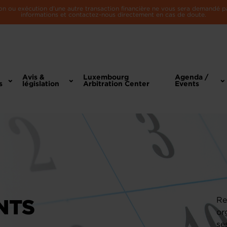
n ou exécution d'une autre transaction financière ne vous sera demandé par 
informations et contactez-nous directement en cas de doute.
Avis &
Luxembourg
Agenda /
s
législation
Arbitration Center
Events
NTS
Re
or
se