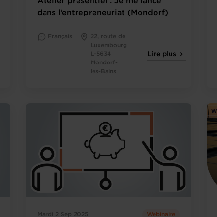
Atelier présentiel : Je me lance
dans l’entrepreneuriat (Mondorf)
Français
22, route de
Luxembourg
L-5634
Lire plus
Mondorf-
les-Bains
Mardi 2 Sep 2025
Webinaire