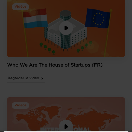
Vidéos
Who We Are The House of Startups (FR)
Regarder la vidéo
Vidéos