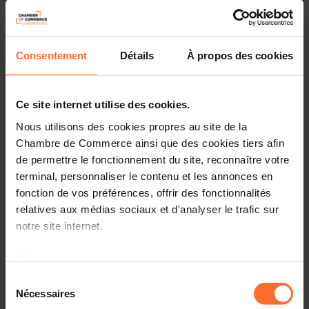
Consentement
Détails
À propos des cookies
WHO WE ARE: GO INTERNATIONAL (FR)
Ce site internet utilise des cookies.
Regarder la vidéo
Nous utilisons des cookies propres au site de la
Chambre de Commerce ainsi que des cookies tiers afin
de permettre le fonctionnement du site, reconnaître votre
Vidéos
terminal, personnaliser le contenu et les annonces en
fonction de vos préférences, offrir des fonctionnalités
relatives aux médias sociaux et d'analyser le trafic sur
notre site internet.
Grâce au présent bandeau, vous pouvez accepter,
refuser ou configurer les cookies selon vos préférences,
Sélection
à l’exception des cookies strictement nécessaires au
Nécessaires
du
Who We Are: Groupe Chambre de Commerce
fonctionnement du site. Une description des différents