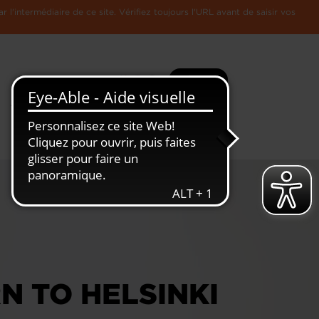
l'intermédiaire de ce site. Vérifiez toujours l'URL avant de saisir vos
Recherche
Plus
Toute
L'Economie
l'information
Luxembourgeoise
 TO HELSINKI