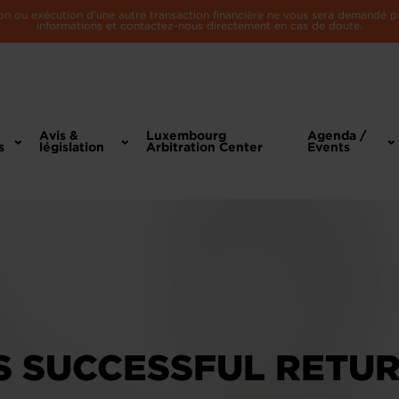
n ou exécution d'une autre transaction financière ne vous sera demandé par 
informations et contactez-nous directement en cas de doute.
Avis &
Luxembourg
Agenda /
s
législation
Arbitration Center
Events
 SUCCESSFUL RETURN