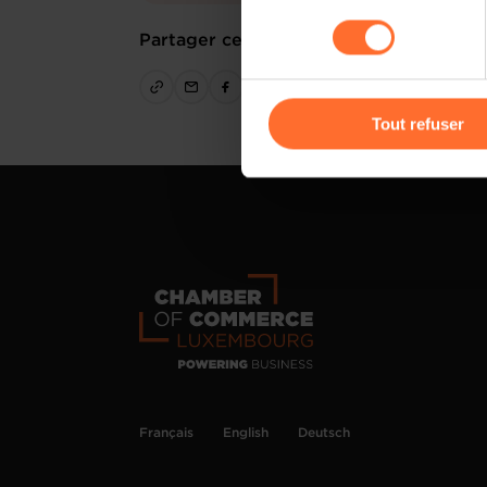
sociaux, sauvegarde des préfé
consentement
cas de refus de tous les coo
Partager cet article
Vous avez la possibilité de m
gauche de chaque page.
Tout refuser
Pour de plus amples informat
personnelles, vous pouvez c
personnelles
.
Français
English
Deutsch