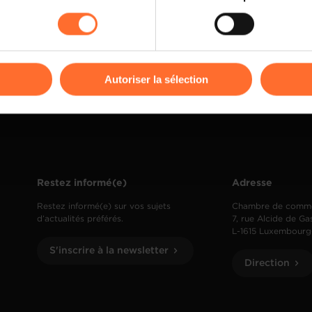
rences de lecture vidéo, personnalisation de l’affichage du site
kies ou des cookies non nécessaires.
odifier ou retirer votre consentement à tout moment en cliquant su
Autoriser la sélection
ions sur la manière dont nous utilisons lescookies et sommes 
onsulter notre
Charte d’usage des cookies
et notre
Politique 
Restez informé(e)
Adresse
Restez informé(e) sur vos sujets
Chambre de comm
d’actualités préférés.
7, rue Alcide de Ga
L-1615 Luxembourg
S'inscrire à la newsletter
Direction