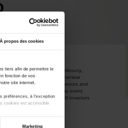
)
À propos des cookies
 tiers afin de permettre le
laboration with Startup Luxembourg,
en fonction de vos
sh from 29th November – 1st December
otre site internet.
system partners startups, investors and
gation at this renowned startup event.
 préférences, à l’exception
 events that gathers over 2000 investors
ts cookies est accessible
 LPs.
 partage sur les réseaux
Marketing