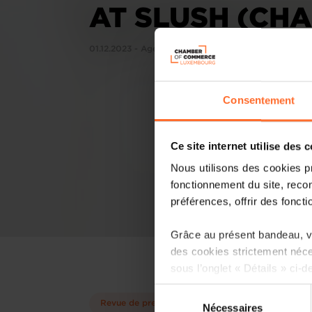
AT SLUSH (CH
01.12.2023 - Agefi Luxembourg
Consentement
Ce site internet utilise des 
Nous utilisons des cookies p
fonctionnement du site, recon
préférences, offrir des foncti
Grâce au présent bandeau, vo
des cookies strictement néce
sous l’onglet « Détails » ci-d
Sélection
Il est précisé que la navigati
Revue de presse
Nécessaires
du