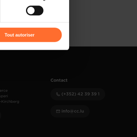
) peuvent être affectées en
r l’icône flottante en bas à
Tout autoriser
amenés à traiter vos données
de protection des données
Contact
erce
(+352) 42 39 39 1
speri
-Kirchberg
info@cc.lu