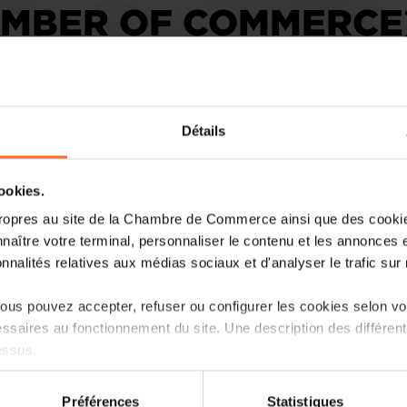
AMBER OF COMMERCE
Détails
cookies.
ropres au site de la Chambre de Commerce ainsi que des cookies
The Chamber of Commerce, in close col
naître votre terminal, personnaliser le contenu et les annonces 
organised a trade fair visit to the Slu
onnalités relatives aux médias sociaux et d'analyser le trafic sur n
2023. 35 participants comprising of eco
business angels were a part of the dele
us pouvez accepter, refuser ou configurer les cookies selon vos
Slush is one of world’s leading startup
ssaires au fonctionnement du site. Une description des différen
ranging from VCs to angels, CVCs, and
essus.
Read more
on sur le site et certaines fonctionnalités (ex : lecture de vidéos,
Préférences
Statistiques