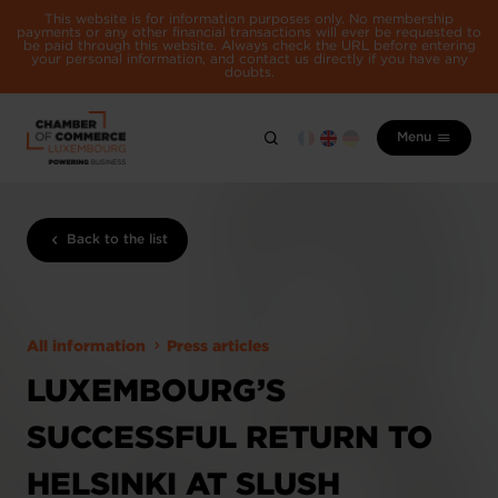
This website is for information purposes only. No membership
payments or any other financial transactions will ever be requested to
be paid through this website. Always check the URL before entering
your personal information, and contact us directly if you have any
doubts.
Menu
Back to the list
All information
Press articles
LUXEMBOURG’S
SUCCESSFUL RETURN TO
HELSINKI AT SLUSH