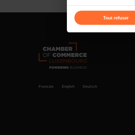
Vous avez la possibilité de m
gauche de chaque page.
Tout refuser
Pour de plus amples informat
personnelles, vous pouvez c
personnelles
.
Français
English
Deutsch