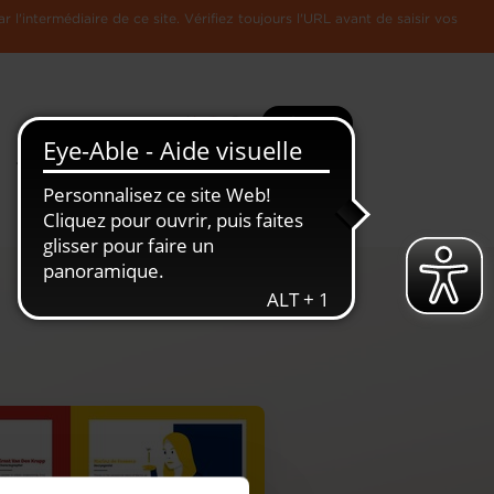
l'intermédiaire de ce site. Vérifiez toujours l'URL avant de saisir vos
Recherche
Plus
Toute
L'Economie
l'information
Luxembourgeoise