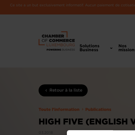
Ce site a un but exclusivement informatif. Aucun paiement de cotisatio
Solutions
Nos
Business
mission
Retour à la liste
Toute l'information
Publications
HIGH FIVE (ENGLISH 
03.2018