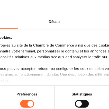
Détails
cookies.
ropres au site de la Chambre de Commerce ainsi que des cookies
naître votre terminal, personnaliser le contenu et les annonces 
onnalités relatives aux médias sociaux et d'analyser le trafic sur n
us pouvez accepter, refuser ou configurer les cookies selon vos
ssaires au fonctionnement du site. Une description des différen
essus.
on sur le site et certaines fonctionnalités (ex : lecture de vidéos,
Préférences
Statistiques
rences de lecture vidéo, personnalisation de l’affichage du site
kies ou des cookies non nécessaires.