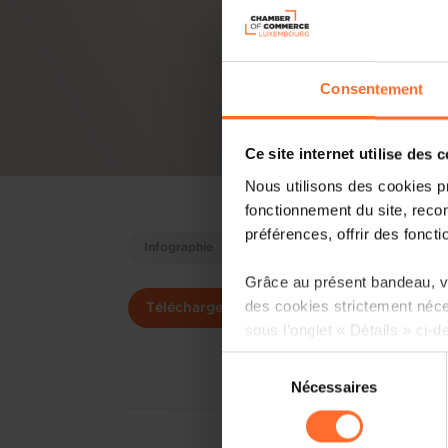
Consentement
Ce site internet utilise des 
Nous utilisons des cookies p
fonctionnement du site, recon
préférences, offrir des foncti
Infographie
Grâce au présent bandeau, vo
des cookies strictement néce
Télécharger
sous l’onglet « Détails » ci-d
Sélection
Il est précisé que la navigati
Nécessaires
du
sociaux, sauvegarde des préfé
consentement
cas de refus de tous les coo