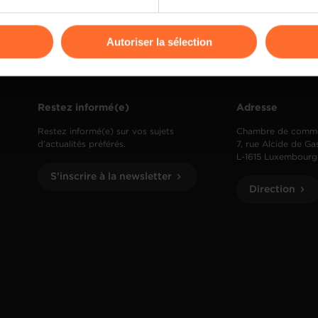
odifier ou retirer votre consentement à tout moment en cliquant su
Autoriser la sélection
ions sur la manière dont nous utilisons lescookies et sommes 
onsulter notre
Charte d’usage des cookies
et notre
Politique 
Restez informé(e)
Adresse
Restez informé(e) sur vos sujets
Chambre de comm
d’actualités préférés.
7, rue Alcide de Ga
L-1615 Luxembourg
S'inscrire à la newsletter
Direction