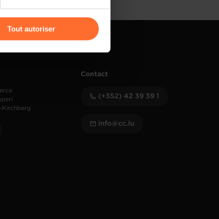
r l’icône flottante en bas à
Tout autoriser
amenés à traiter vos données
de protection des données
Contact
erce
(+352) 42 39 39 1
speri
-Kirchberg
info@cc.lu