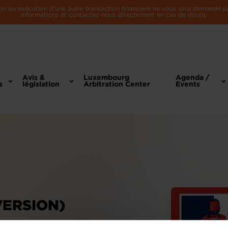
n ou exécution d'une autre transaction financière ne vous sera demandé par 
informations et contactez-nous directement en cas de doute.
Avis &
Luxembourg
Agenda /
s
législation
Arbitration Center
Events
VERSION)