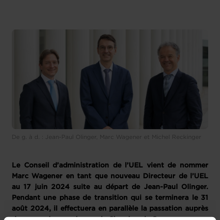
De g. à d. : Jean-Paul Olinger, Marc Wagener et Michel Reckinger
Le Conseil d’administration de l’UEL vient de nommer
Marc Wagener en tant que nouveau Directeur de l’UEL
au 17 juin 2024 suite au départ de Jean-Paul Olinger.
Pendant une phase de transition qui se terminera le 31
août 2024, il effectuera en parallèle la passation auprès
de son ancien employeur, la Chambre de Commerce.