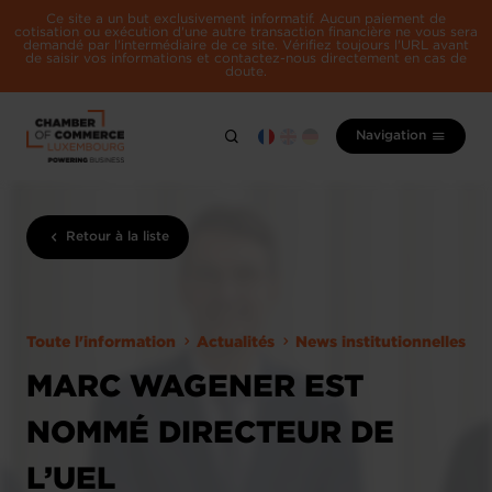
Ce site a un but exclusivement informatif. Aucun paiement de
cotisation ou exécution d'une autre transaction financière ne vous sera
demandé par l'intermédiaire de ce site. Vérifiez toujours l'URL avant
de saisir vos informations et contactez-nous directement en cas de
doute.
Navigation
Retour à la liste
Toute l'information
Actualités
News institutionnelles
MARC WAGENER EST
NOMMÉ DIRECTEUR DE
L’UEL