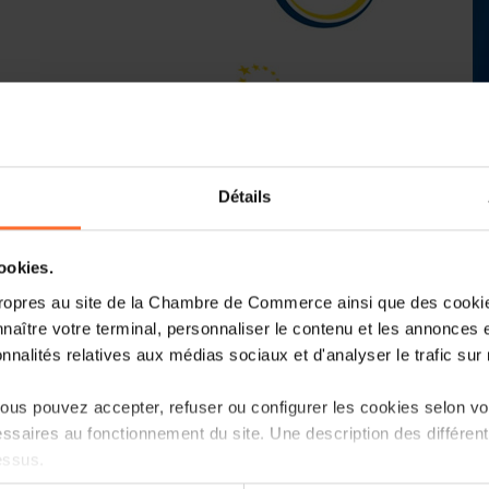
Détails
Luc Frieden
has taken office as Presid
European Chambers of Commerce a
organization represents the interests 
cookies.
Frieden succeeds Christoph Leitl, the 
ropres au site de la Chambre de Commerce ainsi que des cookies
Economic Chamber. A longtime fina
naître votre terminal, personnaliser le contenu et les annonces 
Luxembourg and current president of
onnalités relatives aux médias sociaux et d'analyser le trafic sur n
Luc Frieden is a strong advocate of Eur
us pouvez accepter, refuser ou configurer les cookies selon vos
“I will be an ambassador of European 
ssaires au fonctionnement du site. Une description des différen
of the European project vis-a-vis the c
essus.
day in office. The EU faces major chal