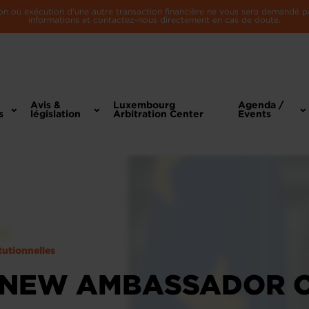
n ou exécution d'une autre transaction financière ne vous sera demandé par 
informations et contactez-nous directement en cas de doute.
Avis &
Luxembourg
Agenda /
s
législation
Arbitration Center
Events
tutionnelles
- NEW AMBASSADOR 