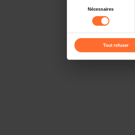
Sélection
Il est précisé que la navigati
Nécessaires
du
sociaux, sauvegarde des préfé
consentement
cas de refus de tous les coo
Vous avez la possibilité de m
gauche de chaque page.
Tout refuser
Pour de plus amples informat
personnelles, vous pouvez c
personnelles
.