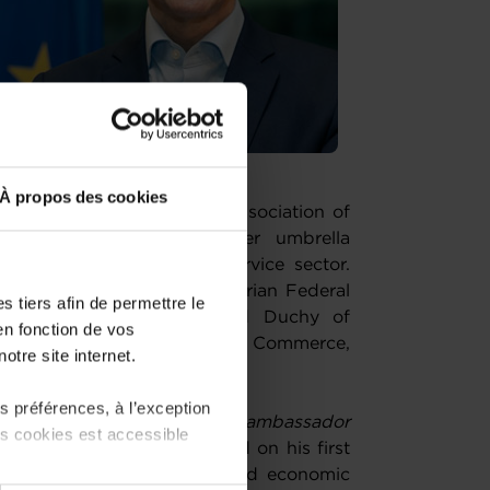
À propos des cookies
ent of Eurochambres, the association of
nd Industry. The chamber umbrella
of Europe’s industry and service sector.
former President of the Austrian Federal
 tiers afin de permettre le
nce minister of the Grand Duchy of
en fonction de vos
 the Luxembourg Chamber of Commerce,
otre site internet.
opean integration.
 préférences, à l’exception
companies in Brussels and an ambassador
ts cookies est accessible
orporate world”
, Frieden said on his first
lenges - both at political and economic