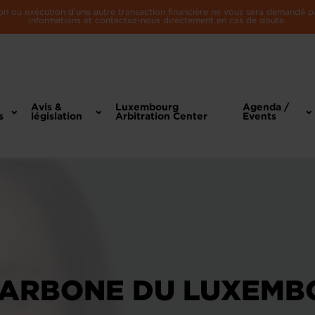
n ou exécution d'une autre transaction financière ne vous sera demandé par 
informations et contactez-nous directement en cas de doute.
Avis &
Luxembourg
Agenda /
s
législation
Arbitration Center
Events
CARBONE DU LUXEMB