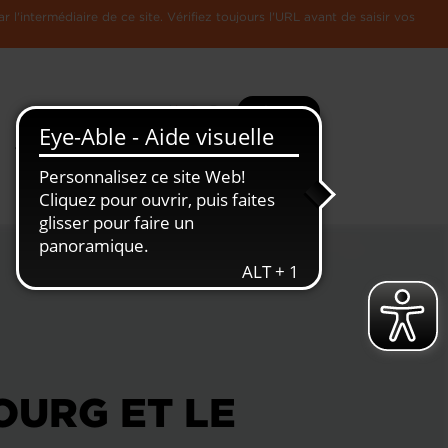
l'intermédiaire de ce site. Vérifiez toujours l'URL avant de saisir vos
Recherche
Plus
Toute
L'Economie
l'information
Luxembourgeoise
OURG ET LE