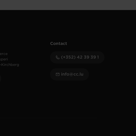
Contact
erce
(+352) 42 39 39 1
speri
-Kirchberg
info@cc.lu