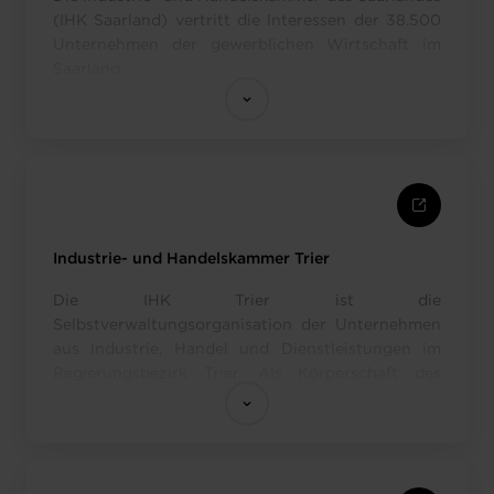
(IHK Saarland) vertritt die Interessen der 38.500
Unternehmen der gewerblichen Wirtschaft im
Saarland.
Industrie- und Handelskammer Trier
Die IHK Trier ist die
Selbstverwaltungsorganisation der Unternehmen
aus Industrie, Handel und Dienstleistungen im
Regierungsbezirk Trier. Als Körperschaft des
öffentlichen Rechts, erfüllt die IHK Trier neben
ihren Dienstleistungen für die Wirtschaft auch
hoheitliche Aufgaben. Rund 20.000 Unternehmen
gehören zur Zeit der IHK Trier an.