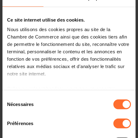
2 project texts
Share this article
Ce site internet utilise des cookies.
Nous utilisons des cookies propres au site de la
Chambre de Commerce ainsi que des cookies tiers afin
de permettre le fonctionnement du site, reconnaître votre
terminal, personnaliser le contenu et les annonces en
Projet de règlement grand-ducal portant modification du
fonction de vos préférences, offrir des fonctionnalités
règlement grand-ducal modifié du 22 janvier 2009
relatives aux médias sociaux et d'analyser le trafic sur
portant fixation des indemnités des assesseurs-assurés
notre site internet.
et des assesseurs employeurs siégeant auprès du Conseil
arbitral de la sécurité sociale et du Conseil supérieur de
Grâce au présent bandeau, vous pouvez accepter,
la sécurité sociale, des délégués des prestataires de soins
refuser ou configurer les cookies selon vos préférences,
Sélection
et de la Caisse nationale de santé siégeant auprès du
à l’exception des cookies strictement nécessaires au
Nécessaires
Conseil arbitral de la sécurité sociale, des experts et des
du
fonctionnement du site. Une description des différents
témoins. (7158CPA)
consentement
cookies est accessible sous l’onglet « Détails » ci-
Préférences
dessus.
Veuillez trouver ci-dessous le(s) texte(s) relatif(s) au(x)
projet(s) mentionné(s) sous rubrique.