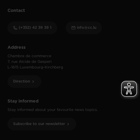
Contact
(+352) 42 39 39 1
info@cc.lu
Address
Chambre de commerce
7, rue Alcide de Gasperi
L-1615 Luxembourg-Kirchberg
Direction
Stay informed
Stay informed about your favourite news topics.
Subscribe to our newsletter