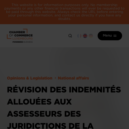
This website is for information purposes only. No membership
payments or any other financial transactions will ever be requested to
be paid through this website. Always check the URL before entering
your personal information, and contact us directly if you have any
doubts.
Menu
Opinions & Legislation
National affairs
RÉVISION DES INDEMNITÉS
ALLOUÉES AUX
ASSESSEURS DES
JURIDICTIONS DE LA