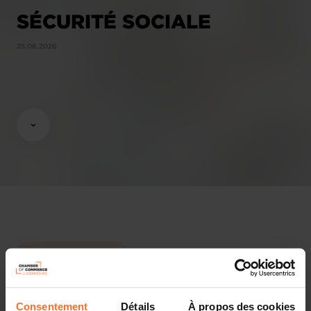
SÉCURITÉ SOCIALE
25.06.2026
Opinions & legislation
Practical info
Consentement
Détails
À propos des cookies