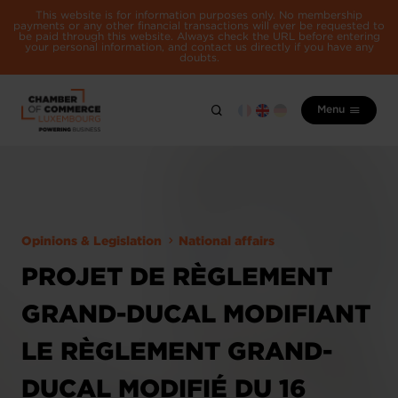
This website is for information purposes only. No membership
payments or any other financial transactions will ever be requested to
be paid through this website. Always check the URL before entering
your personal information, and contact us directly if you have any
doubts.
Menu
Opinions & Legislation
National affairs
PROJET DE RÈGLEMENT
GRAND-DUCAL MODIFIANT
LE RÈGLEMENT GRAND-
DUCAL MODIFIÉ DU 16