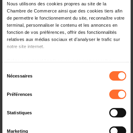
Nous utilisons des cookies propres au site de la
Opinions & legislation
Chambre de Commerce ainsi que des cookies tiers afin
de permettre le fonctionnement du site, reconnaître votre
Practical info
terminal, personnaliser le contenu et les annonces en
fonction de vos préférences, offrir des fonctionnalités
1 project text
Share this article
relatives aux médias sociaux et d'analyser le trafic sur
notre site internet.
Projet de règlement grand-ducal modifiant le règlement
Grâce au présent bandeau, vous pouvez accepter,
grand-ducal modifié du 16 juillet 1999 portant
refuser ou configurer les cookies selon vos préférences,
Sélection
nomenclature et classification des établissements
à l’exception des cookies strictement nécessaires au
Nécessaires
du
classés. (3163BJE)
fonctionnement du site. Une description des différents
consentement
cookies est accessible sous l’onglet « Détails » ci-
Préférences
dessus.
Il est précisé que la navigation sur le site et certaines
Statistiques
fonctionnalités (ex : lecture de vidéos, partage sur les
Project texts
réseaux sociaux, sauvegarde des préférences de lecture
Marketing
vidéo, personnalisation de l’affichage du site) peuvent