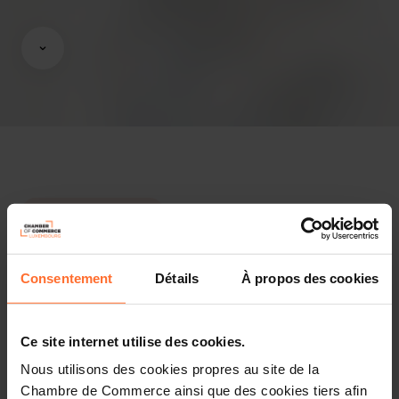
Opinions & legislation
Practical info
Consentement
Détails
À propos des cookies
2 project texts
Share this article
Ce site internet utilise des cookies.
Projet de loi n°8396 portant modification de la loi du 22
Nous utilisons des cookies propres au site de la
décembre 2023 relative à
Chambre de Commerce ainsi que des cookies tiers afin