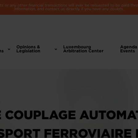
 or any other financial transactions will ever be requested to be paid th
information, and contact us directly if you have any doubts.
Opinions &
Luxembourg
Agenda
ns
Legislation
Arbitration Center
Events
E COUPLAGE AUTOMAT
SPORT FERROVIAIRE 