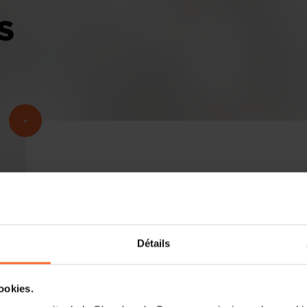
S
Projet de loi n°8756 relative à la pr
automatique digital dans le transport 
Veuillez trouver ci-dessous le(s) texte(s
Détails
sous rubrique.
cookies.