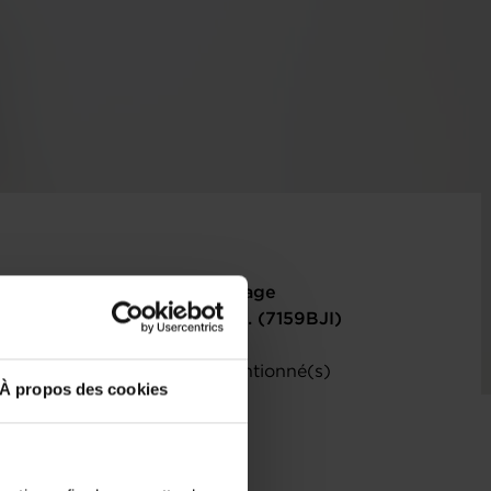
omotion du système de couplage
ferroviaire de marchandises. (7159BJI)
) relatif(s) au(x) projet(s) mentionné(s)
À propos des cookies