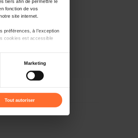
 tiers afin de permettre le
en fonction de vos
otre site internet.
 préférences, à l’exception
ts cookies est accessible
 partage sur les réseaux
Marketing
) peuvent être affectées en
r l’icône flottante en bas à
Tout autoriser
amenés à traiter vos données
de protection des données