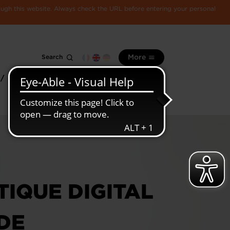
rough this website. Always check the URL before entering your personal
Search
More
 /
All
Luxembourg
information
economy
IQUE DIGITAL
DE