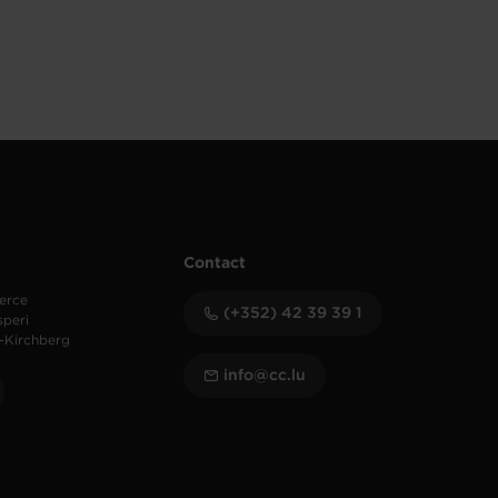
Contact
erce
(+352) 42 39 39 1
speri
-Kirchberg
info@cc.lu