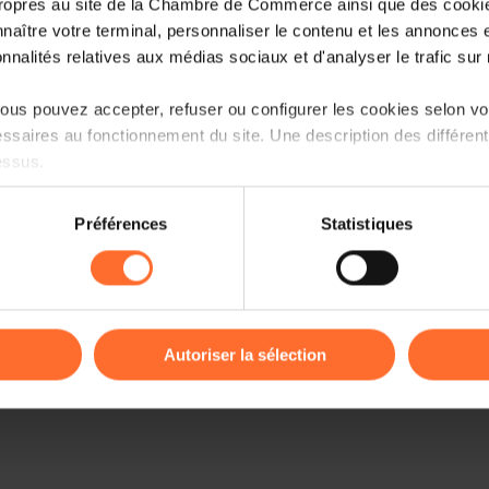
ropres au site de la Chambre de Commerce ainsi que des cookies
naître votre terminal, personnaliser le contenu et les annonces 
onnalités relatives aux médias sociaux et d'analyser le trafic sur n
us pouvez accepter, refuser ou configurer les cookies selon vos
ssaires au fonctionnement du site. Une description des différen
essus.
on sur le site et certaines fonctionnalités (ex : lecture de vidéos,
Préférences
Statistiques
rences de lecture vidéo, personnalisation de l’affichage du site
kies ou des cookies non nécessaires.
odifier ou retirer votre consentement à tout moment en cliquant su
Autoriser la sélection
ions sur la manière dont nous utilisons lescookies et sommes 
onsulter notre
Charte d’usage des cookies
et notre
Politique 