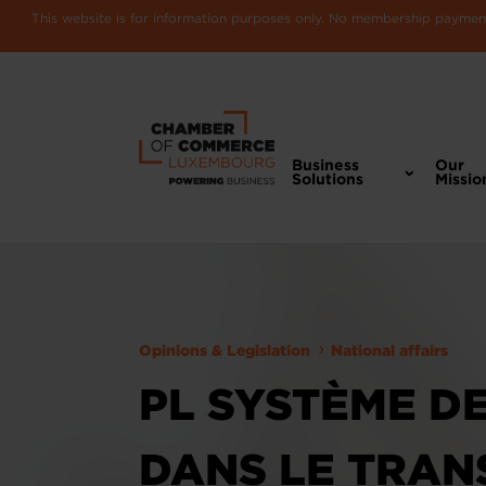
This website is for information purposes only. No membership payments
Business
Our
Solutions
Missio
Opinions & Legislation
National affairs
PL SYSTÈME D
DANS LE TRAN