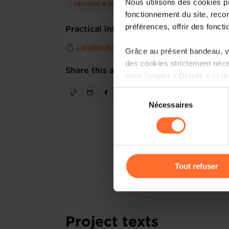
Nous utilisons des cookies p
Opinions & legislation
fonctionnement du site, recon
préférences, offrir des foncti
Practical info
1 project text
Grâce au présent bandeau, vo
des cookies strictement néce
Share this article
sous l’onglet « Détails » ci-d
Sélection
Il est précisé que la navigati
Nécessaires
du
sociaux, sauvegarde des préfé
consentement
cas de refus de tous les coo
Vous avez la possibilité de m
gauche de chaque page.
Tout refuser
Pour de plus amples informat
personnelles, vous pouvez c
personnelles
.
Project texts