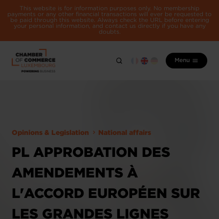
This website is for information purposes only. No membership
payments or any other financial transactions will ever be requested to
be paid through this website. Always check the URL before entering
your personal information, and contact us directly if you have any
doubts.
Menu
Opinions & Legislation
National affairs
PL APPROBATION DES
AMENDEMENTS À
L'ACCORD EUROPÉEN SUR
LES GRANDES LIGNES