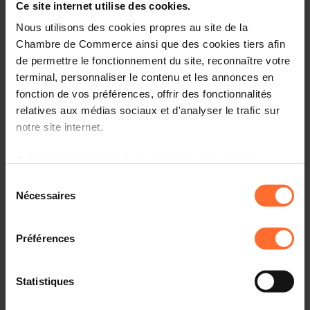
Ce site internet utilise des cookies.
Practical info
Nous utilisons des cookies propres au site de la
2 project texts
Share this article
Chambre de Commerce ainsi que des cookies tiers afin
de permettre le fonctionnement du site, reconnaître votre
terminal, personnaliser le contenu et les annonces en
Projet de loi n°8505 portant approbation des
fonction de vos préférences, offrir des fonctionnalités
amendements à l’Accord européen sur les grandes lignes
relatives aux médias sociaux et d'analyser le trafic sur
internationales de chemin de fer (AGC), conclu à Genève,
notre site internet.
le 31 mai 1985. (6832BJI)
Grâce au présent bandeau, vous pouvez accepter,
Veuillez trouver ci-dessous le(s) texte(s) relatif(s) au(x)
refuser ou configurer les cookies selon vos préférences,
Sélection
projet(s) mentionné(s) sous rubrique.
à l’exception des cookies strictement nécessaires au
Nécessaires
du
fonctionnement du site. Une description des différents
consentement
cookies est accessible sous l’onglet « Détails » ci-
Préférences
dessus.
Il est précisé que la navigation sur le site et certaines
Project texts
Statistiques
fonctionnalités (ex : lecture de vidéos, partage sur les
réseaux sociaux, sauvegarde des préférences de lecture