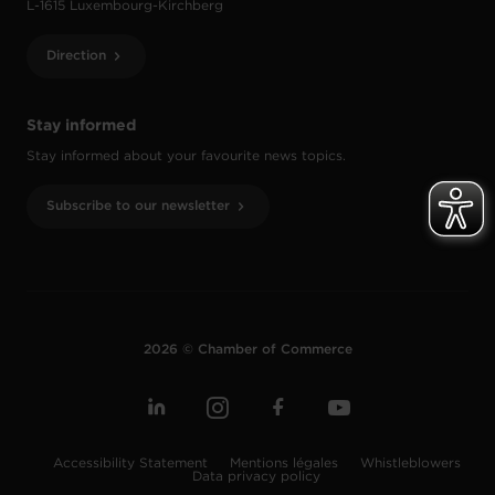
L-1615 Luxembourg-Kirchberg
Direction
Stay informed
Stay informed about your favourite news topics.
Subscribe to our newsletter
2026 © Chamber of Commerce
Accessibility Statement
Mentions légales
Whistleblowers
Data privacy policy