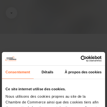
Opinions & legislation
Practical info
Consentement
Détails
À propos des cookies
2 project texts
Share this article
Ce site internet utilise des cookies.
Nous utilisons des cookies propres au site de la
Projet de loi n°8585 instituant un régime d’aides pour la
Chambre de Commerce ainsi que des cookies tiers afin
promotion de la durabilité, de l’utilisation rationnelle de