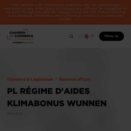
This website is for information purposes only. No membership
payments or any other financial transactions will ever be requested to
be paid through this website. Always check the URL before entering
your personal information, and contact us directly if you have any
doubts.
Menu
Opinions & Legislation
National affairs
PL RÉGIME D'AIDES
KLIMABONUS WUNNEN
28.01.2026