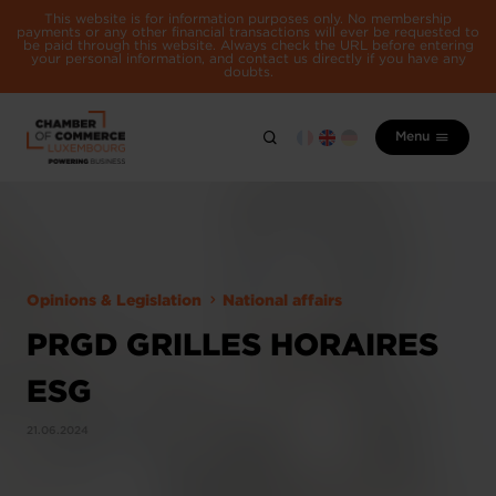
This website is for information purposes only. No membership
payments or any other financial transactions will ever be requested to
be paid through this website. Always check the URL before entering
your personal information, and contact us directly if you have any
doubts.
Menu
Opinions & Legislation
National affairs
PRGD GRILLES HORAIRES
ESG
21.06.2024