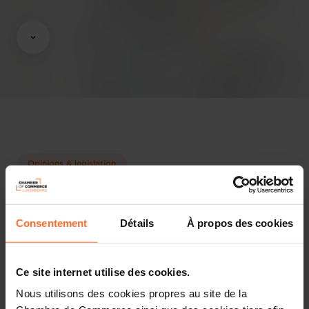
Opinions & legislation
Practical info
Consentement
Détails
À propos des cookies
2 project texts
Share this article
Ce site internet utilise des cookies.
Projet de règlement grand-ducal fixant les grilles
Nous utilisons des cookies propres au site de la
horaires, les coefficients des disciplines et des disciplines