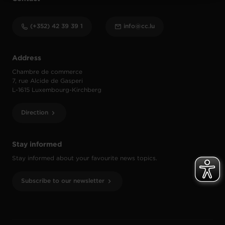
(+352) 42 39 39 1
info@cc.lu
Address
Chambre de commerce
7, rue Alcide de Gasperi
L-1615 Luxembourg-Kirchberg
Direction
Stay informed
Stay informed about your favourite news topics.
Subscribe to our newsletter