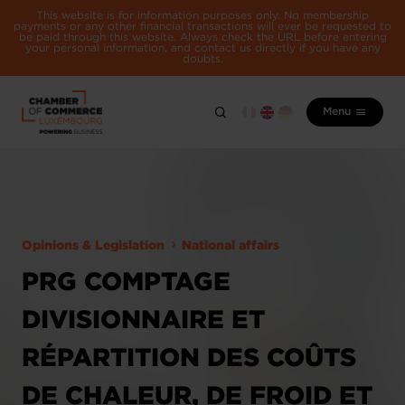
This website is for information purposes only. No membership
payments or any other financial transactions will ever be requested to
be paid through this website. Always check the URL before entering
your personal information, and contact us directly if you have any
doubts.
Menu
Opinions & Legislation
National affairs
PRG COMPTAGE
DIVISIONNAIRE ET
RÉPARTITION DES COÛTS
DE CHALEUR, DE FROID ET