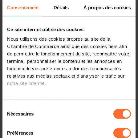
Consentement
Détails
À propos des cookies
Practical info
2 project texts
Share this article
Ce site internet utilise des cookies.
Nous utilisons des cookies propres au site de la
Chambre de Commerce ainsi que des cookies tiers afin
Projet de règlement grand-ducal concernant le
de permettre le fonctionnement du site, reconnaître votre
comptage divisionnaire et la répartition des coûts de
terminal, personnaliser le contenu et les annonces en
chaleur, froid et eau chaude sanitaire et modifiant le
fonction de vos préférences, offrir des fonctionnalités
règlement grand-ducal du 13 juin 1975 prescrivant les
relatives aux médias sociaux et d'analyser le trafic sur
mesures d'exécution de la loi du 16 mai 1975 portant
notre site internet.
statut de la copropriété des immeubles. - Amendements
gouvernementaux. (6406bisMLE)
Grâce au présent bandeau, vous pouvez accepter,
refuser ou configurer les cookies selon vos préférences,
Sélection
Veuillez trouver en annexe les amendements
à l’exception des cookies strictement nécessaires au
Nécessaires
du
gouvernementaux relatifs au projet de règlement grand-
fonctionnement du site. Une description des différents
ducal mentionné sous rubrique ainsi que l'avis
consentement
cookies est accessible sous l’onglet « Détails » ci-
complémentaire de la Chambre de Commerce.
Préférences
dessus.