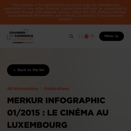
This website is for information purposes only. No membership
payments or any other financial transactions will ever be requested to
be paid through this website. Always check the URL before entering
your personal information, and contact us directly if you have any
doubts.
Menu
Back to the list
All information
Publications
MERKUR INFOGRAPHIC
01/2015 : LE CINÉMA AU
LUXEMBOURG