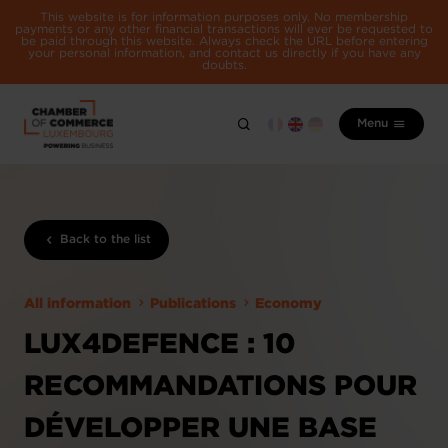
This website is for information purposes only. No membership
payments or any other financial transactions will ever be requested to
be paid through this website. Always check the URL before entering
your personal information, and contact us directly if you have any
doubts.
Menu
Back to the list
All information
Publications
Economy
LUX4DEFENCE : 10
RECOMMANDATIONS POUR
DÉVELOPPER UNE BASE