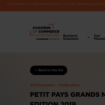
This website is for information purposes only. No membership payments
Business
Our
Solutions
Missio
Back to the list
All information
Publications
PETIT PAYS GRANDS 
EDITION 2019