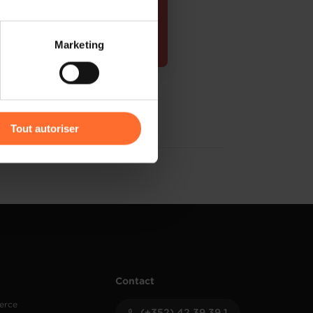
 partage sur les réseaux
Marketing
) peuvent être affectées en
PDF, 493.7 KB
r l’icône flottante en bas à
Tout autoriser
amenés à traiter vos données
de protection des données
Contact
erce