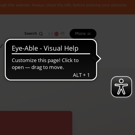
rough this website. Always check the URL before entering your personal
Search
More
 /
All
Luxembourg
information
economy