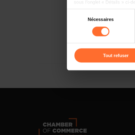
sous l’onglet « Détails » ci-d
Sélection
Il est précisé que la navigati
Nécessaires
du
sociaux, sauvegarde des préfé
consentement
cas de refus de tous les coo
Vous avez la possibilité de m
gauche de chaque page.
Tout refuser
Pour de plus amples informat
personnelles, vous pouvez c
personnelles
.