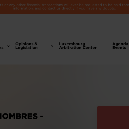
 or any other financial transactions will ever be requested to be paid th
information, and contact us directly if you have any doubts.
Opinions &
Luxembourg
Agenda
ns
Legislation
Arbitration Center
Events
NOMBRES -