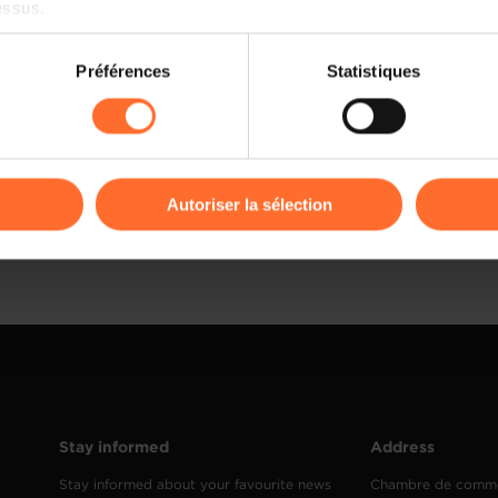
essus.
on sur le site et certaines fonctionnalités (ex : lecture de vidéos,
Préférences
Statistiques
rences de lecture vidéo, personnalisation de l’affichage du site
kies ou des cookies non nécessaires.
odifier ou retirer votre consentement à tout moment en cliquant su
Autoriser la sélection
ions sur la manière dont nous utilisons lescookies et sommes 
onsulter notre
Charte d’usage des cookies
et notre
Politique 
Stay informed
Address
Stay informed about your favourite news
Chambre de comm