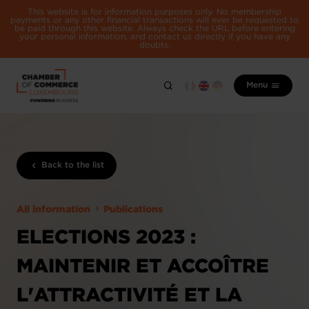
This website is for information purposes only. No membership
payments or any other financial transactions will ever be requested to
be paid through this website. Always check the URL before entering
your personal information, and contact us directly if you have any
doubts.
Menu
Back to the list
All information
Publications
ELECTIONS 2023 :
MAINTENIR ET ACCOÎTRE
L'ATTRACTIVITÉ ET LA