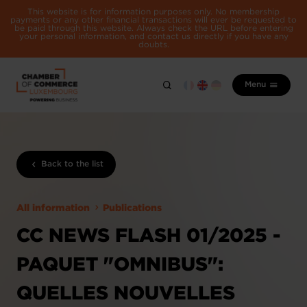
This website is for information purposes only. No membership
payments or any other financial transactions will ever be requested to
be paid through this website. Always check the URL before entering
your personal information, and contact us directly if you have any
doubts.
Menu
Back to the list
All information
Publications
CC NEWS FLASH 01/2025 -
PAQUET "OMNIBUS":
QUELLES NOUVELLES