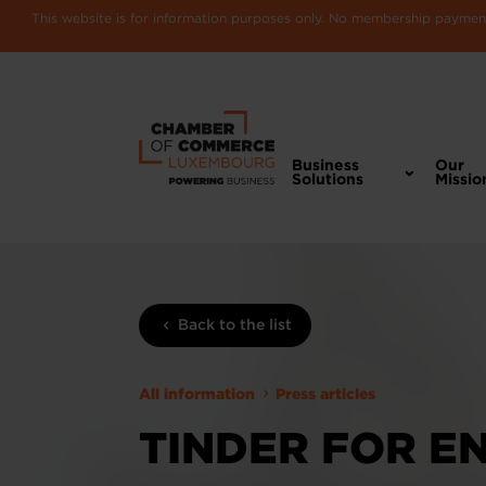
This website is for information purposes only. No membership payments
Business
Our
Solutions
Missio
Back to the list
All information
Press articles
TINDER FOR E