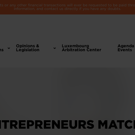
 or any other financial transactions will ever be requested to be paid th
information, and contact us directly if you have any doubts.
Opinions &
Luxembourg
Agenda
ns
Legislation
Arbitration Center
Events
NTREPRENEURS MATC