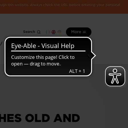
rough this website. Always check the URL before entering your personal
Search
More
 /
All
Luxembourg
information
economy
HES OLD AND