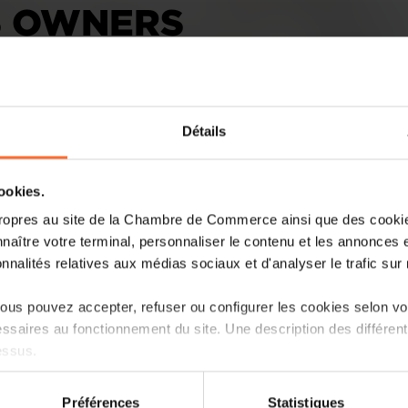
S OWNERS
Détails
cookies.
ropres au site de la Chambre de Commerce ainsi que des cookies
Business chambers help tackle sizeable 
naître votre terminal, personnaliser le contenu et les annonces 
together with new owners.
onnalités relatives aux médias sociaux et d'analyser le trafic sur n
More than 300 business sellers and buyer
us pouvez accepter, refuser ou configurer les cookies selon vos
hosted jointly by the Luxembourg Cham
ssaires au fonctionnement du site. Une description des différen
and Crafts, but passing a company from
essus.
sizeable challenge and only a handful of
organisations said.
on sur le site et certaines fonctionnalités (ex : lecture de vidéos,
Préférences
Statistiques