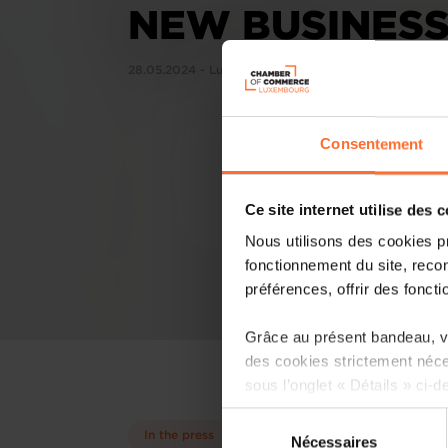
NEW BUSINES
28.05.2024 - Luxembourg Times
Consentement
Ce site internet utilise des 
Nous utilisons des cookies p
fonctionnement du site, recon
préférences, offrir des foncti
Grâce au présent bandeau, vo
des cookies strictement néce
sous l’onglet « Détails » ci-d
Sélection
Il est précisé que la navigati
In the press
Nécessaires
du