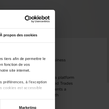
À propos des cookies
 tiers afin de permettre le
challenge of bringing old business
en fonction de vos
otre site internet.
s are consistently listed on a platform
 préférences, à l’exception
bers of Commerce, and Skilled Trades
ts cookies est accessible
 ome owner to the next presents a
 deals make it to the end, both
 partage sur les réseaux
Marketing