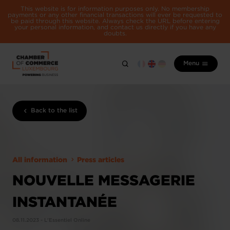
This website is for information purposes only. No membership
payments or any other financial transactions will ever be requested to
be paid through this website. Always check the URL before entering
your personal information, and contact us directly if you have any
doubts.
Menu
Back to the list
All information
Press articles
NOUVELLE MESSAGERIE
INSTANTANÉE
08.11.2023 - L'Essentiel Online