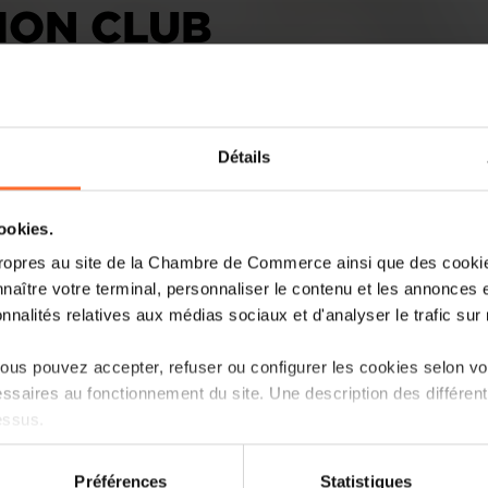
ION CLUB
Détails
cookies.
ropres au site de la Chambre de Commerce ainsi que des cookies
On Thursday, the House of Startups an
naître votre terminal, personnaliser le contenu et les annonces 
management committee of the Luxembo
onnalités relatives aux médias sociaux et d'analyser le trafic sur n
The new management team of the Luxe
us pouvez accepter, refuser ou configurer les cookies selon vos
was unveiled on Thursday 9 January by 
ssaires au fonctionnement du site. Une description des différen
Comprising six new members, the steer
essus.
“innovation leaders [who] play a key rol
programme, responding to the changing
on sur le site et certaines fonctionnalités (ex : lecture de vidéos,
fostering meaningful collaboration with
Préférences
Statistiques