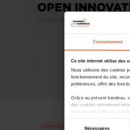
OPEN INNOVAT
09.01.2025 - Delano
Consentement
Ce site internet utilise des 
Nous utilisons des cookies p
fonctionnement du site, recon
préférences, offrir des foncti
Grâce au présent bandeau, vo
des cookies strictement néce
sous l’onglet « Détails » ci-d
Sélection
Il est précisé que la navigati
In the press
Nécessaires
du