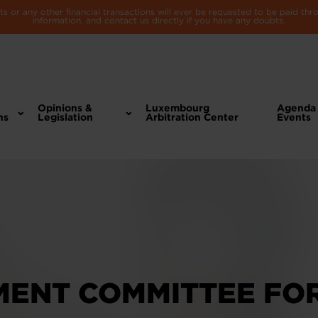
 or any other financial transactions will ever be requested to be paid th
information, and contact us directly if you have any doubts.
Opinions &
Luxembourg
Agenda
ns
Legislation
Arbitration Center
Events
ENT COMMITTEE FO