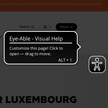
rough this website. Always check the URL before entering your personal
Search
More
 /
All
Luxembourg
information
economy
R LUXEMBOURG