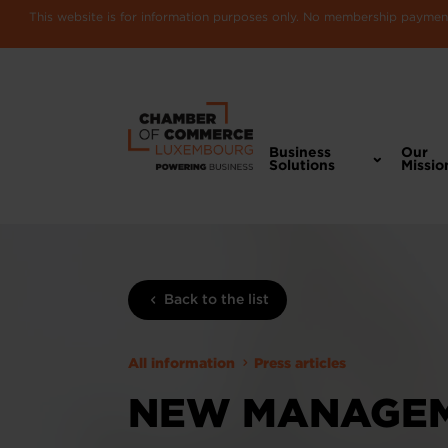
This website is for information purposes only. No membership payments
Business
Our
Solutions
Missio
Back to the list
All information
Press articles
NEW MANAGEM