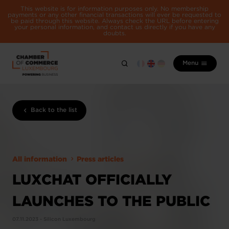
This website is for information purposes only. No membership
payments or any other financial transactions will ever be requested to
be paid through this website. Always check the URL before entering
your personal information, and contact us directly if you have any
doubts.
Menu
Back to the list
All information
Press articles
LUXCHAT OFFICIALLY
LAUNCHES TO THE PUBLIC
07.11.2023 - Silicon Luxembourg