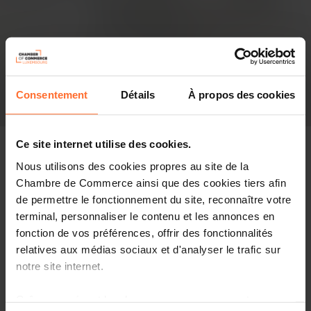
Consentement
Détails
À propos des cookies
Ce site internet utilise des cookies.
Nous utilisons des cookies propres au site de la
Chambre de Commerce ainsi que des cookies tiers afin
In the press
de permettre le fonctionnement du site, reconnaître votre
terminal, personnaliser le contenu et les annonces en
Share this article
fonction de vos préférences, offrir des fonctionnalités
relatives aux médias sociaux et d'analyser le trafic sur
notre site internet.
After months of chatter, the Luxembourg instant
messaging service guaranteeing end-to-end encryption
Grâce au présent bandeau, vous pouvez accepter,