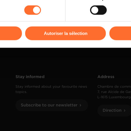
rences de lecture vidéo, personnalisation de l’affichage du site
kies ou des cookies non nécessaires.
odifier ou retirer votre consentement à tout moment en cliquant su
Autoriser la sélection
ions sur la manière dont nous utilisons lescookies et sommes 
onsulter notre
Charte d’usage des cookies
et notre
Politique 
Stay informed
Address
Stay informed about your favourite news
Chambre de comm
topics.
7, rue Alcide de Ga
L-1615 Luxembourg
Subscribe to our newsletter
Direction