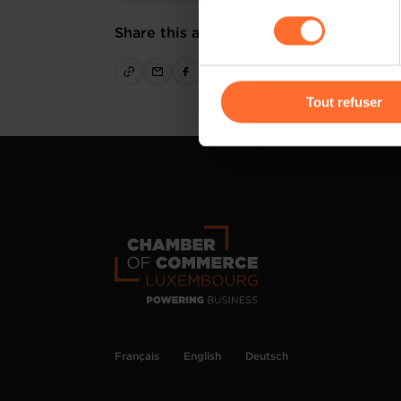
sociaux, sauvegarde des préfé
consentement
cas de refus de tous les coo
Share this article
Vous avez la possibilité de m
gauche de chaque page.
Tout refuser
Pour de plus amples informat
personnelles, vous pouvez c
personnelles
.
Français
English
Deutsch