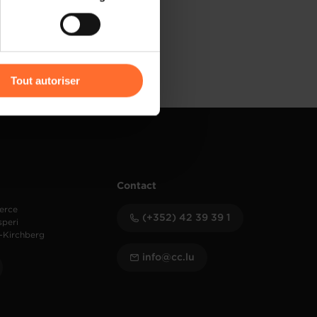
) peuvent être affectées en
r l’icône flottante en bas à
Tout autoriser
amenés à traiter vos données
de protection des données
Contact
erce
(+352) 42 39 39 1
speri
-Kirchberg
info@cc.lu