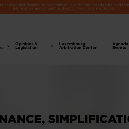
 or any other financial transactions will ever be requested to be paid th
information, and contact us directly if you have any doubts.
Opinions &
Luxembourg
Agenda
ns
Legislation
Arbitration Center
Events
NANCE, SIMPLIFICATI