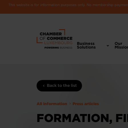
This website is for information purposes only. No membership payments
Business
Our
Solutions
Missio
Back to the list
All information
Press articles
FORMATION, FI