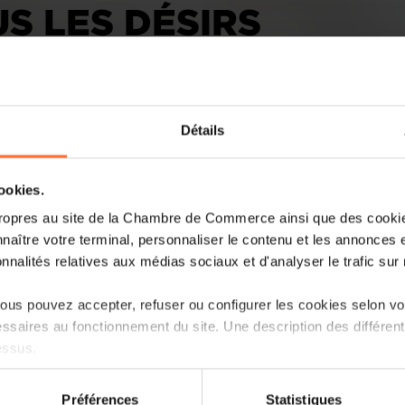
S LES DÉSIRS
Détails
cookies.
ropres au site de la Chambre de Commerce ainsi que des cookies
Quatre ans après le début de leurs trav
naître votre terminal, personnaliser le contenu et les annonces 
huit groupes de travail sont parvenus à 
onnalités relatives aux médias sociaux et d'analyser le trafic sur n
faveur des PME avant les élections législa
ministre des Classes moyennes, Lex Delle
us pouvez accepter, refuser ou configurer les cookies selon vos
catalogue de bonnes intentions, dont ne
ssaires au fonctionnement du site. Une description des différen
essus.
Lire la suite
on sur le site et certaines fonctionnalités (ex : lecture de vidéos,
Préférences
Statistiques