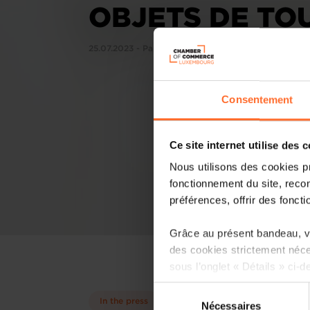
OBJETS DE TOU
25.07.2023 - PaperJam Newsletter
Consentement
Ce site internet utilise des 
Nous utilisons des cookies p
fonctionnement du site, recon
préférences, offrir des foncti
Grâce au présent bandeau, vo
des cookies strictement néce
sous l’onglet « Détails » ci-d
Sélection
Il est précisé que la navigati
In the press
Nécessaires
du