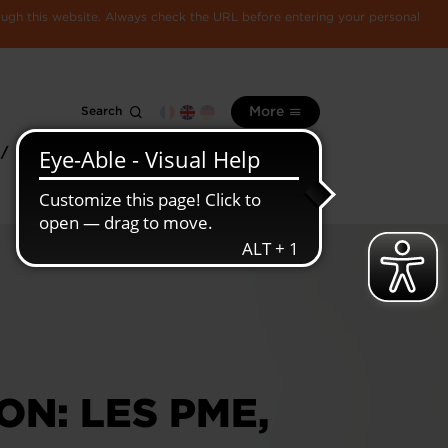
rough this website. Always check the URL before entering your personal
Search
More
 /
All
Luxembourg
information
economy
ON: LES PME,