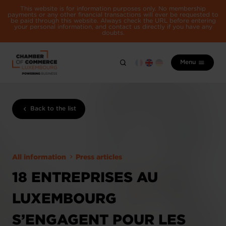
This website is for information purposes only. No membership
payments or any other financial transactions will ever be requested to
be paid through this website. Always check the URL before entering
your personal information, and contact us directly if you have any
doubts.
Menu
Back to the list
All information
Press articles
18 ENTREPRISES AU
LUXEMBOURG
S’ENGAGENT POUR LES