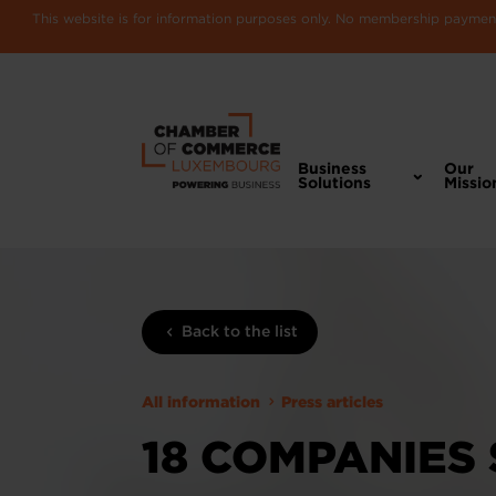
This website is for information purposes only. No membership payments
Business
Our
Solutions
Missio
Back to the list
All information
Press articles
18 COMPANIES