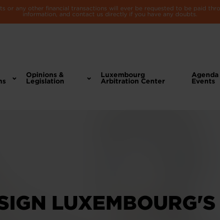
 or any other financial transactions will ever be requested to be paid th
information, and contact us directly if you have any doubts.
Opinions &
Luxembourg
Agenda
ns
Legislation
Arbitration Center
Events
 SIGN LUXEMBOURG'S