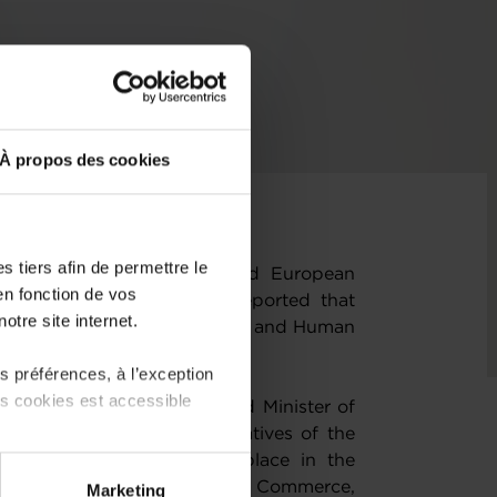
À propos des cookies
 tiers afin de permettre le
's Ministry of Foreign and European
en fonction de vos
ation and Foreign Trade reported that
otre site internet.
gned the National "Business and Human
 préférences, à l’exception
ts cookies est accessible
s Deputy Prime Minister and Minister of
er Bettel, joined representatives of the
eremony, which also took place in the
 partage sur les réseaux
sident of the Chamber of Commerce,
Marketing