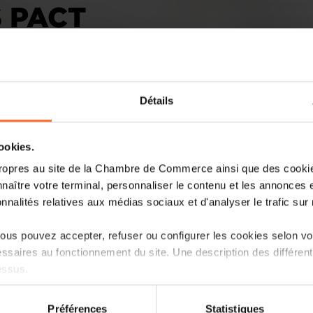
 PACT
Détails
cookies.
ropres au site de la Chambre de Commerce ainsi que des cookies
On Monday 1 June 2026, Luxembourg
naître votre terminal, personnaliser le contenu et les annonces 
Affairs, Defence, Development Cooper
onnalités relatives aux médias sociaux et d'analyser le trafic sur n
eighteen Luxembourg companies had si
Rights" Pact.
us pouvez accepter, refuser ou configurer les cookies selon vos
ssaires au fonctionnement du site. Une description des différen
According to the ministry, Luxembourg'
essus.
Foreign Affairs and Foreign Trade, Xavi
eighteen companies at the signing c
on sur le site et certaines fonctionnalités (ex : lecture de vidéos,
presence of Marc Lauer, Vice-Pre
Préférences
Statistiques