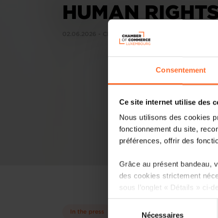
HUMAN RIGHTS
02.06.2026 - Chronicle.lu
Consentement
Ce site internet utilise des 
Nous utilisons des cookies p
fonctionnement du site, recon
préférences, offrir des foncti
Grâce au présent bandeau, vo
des cookies strictement néce
sous l’onglet « Détails » ci-d
Sélection
Il est précisé que la navigati
In the press
Nécessaires
du