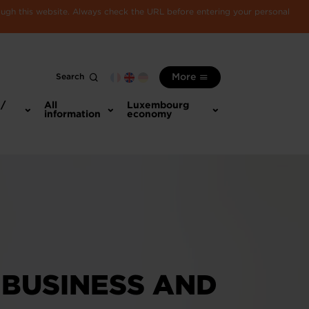
rough this website. Always check the URL before entering your personal
Search
More
 /
All
Luxembourg
information
economy
 BUSINESS AND