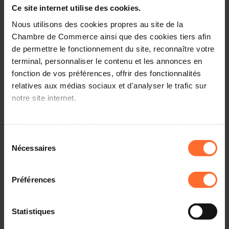
Ce site internet utilise des cookies.
Luxembourg faces slowdown amid unfavourable
Nous utilisons des cookies propres au site de la
climate
Chambre de Commerce ainsi que des cookies tiers afin
de permettre le fonctionnement du site, reconnaître votre
terminal, personnaliser le contenu et les annonces en
fonction de vos préférences, offrir des fonctionnalités
14.11.2023 - wort.lu
relatives aux médias sociaux et d'analyser le trafic sur
Alles schrumpft und der öffentliche Dienst wächst
notre site internet.
Grâce au présent bandeau, vous pouvez accepter,
refuser ou configurer les cookies selon vos préférences,
Sélection
14.11.2023 - RTL.lu
à l’exception des cookies strictement nécessaires au
Nécessaires
du
fonctionnement du site. Une description des différents
consentement
L'économie luxembourgeoise tourne au ralenti
cookies est accessible sous l’onglet « Détails » ci-
Préférences
dessus.
14.11.2023 - lesfrontaliers.lu
Il est précisé que la navigation sur le site et certaines
Statistiques
fonctionnalités (ex : lecture de vidéos, partage sur les
Les banques de plus en plus fermées aux besoins des