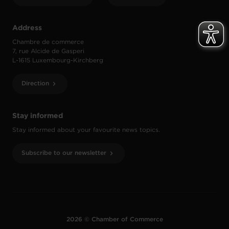
Address
Chambre de commerce
7, rue Alcide de Gasperi
L-1615 Luxembourg-Kirchberg
Direction
Stay informed
Stay informed about your favourite news topics.
Subscribe to our newsletter
2026 © Chamber of Commerce