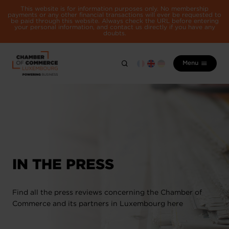
This website is for information purposes only. No membership
payments or any other financial transactions will ever be requested to
be paid through this website. Always check the URL before entering
your personal information, and contact us directly if you have any
doubts.
Menu
IN THE PRESS
Find all the press reviews concerning the Chamber of
Commerce and its partners in Luxembourg here