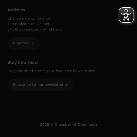
Address
Chambre de commerce
7, rue Alcide de Gasperi
L-1615 Luxembourg-Kirchberg
Direction
Stay informed
Stay informed about your favourite news topics.
Subscribe to our newsletter
2026 © Chamber of Commerce