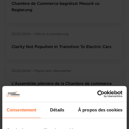
Chambre de Commerce begréisst Mesurë vu
Regierung
25.03.2024 - Silicon Luxembourg
Clarity Not Populism In Transition To Electric Cars
25.03.2024 - PaperJam Newsletter
L’Assemblée plénière de la Chambre de commerce
désormais au complet
Consentement
Détails
À propos des cookies
25.03.2024 - Agefi Luxembourg
Le paquet de mesures en vue de la relance du