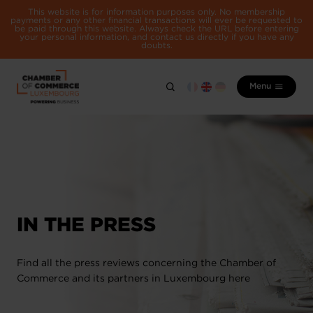
This website is for information purposes only. No membership
payments or any other financial transactions will ever be requested to
be paid through this website. Always check the URL before entering
your personal information, and contact us directly if you have any
doubts.
Menu
IN THE PRESS
Find all the press reviews concerning the Chamber of
Commerce and its partners in Luxembourg here