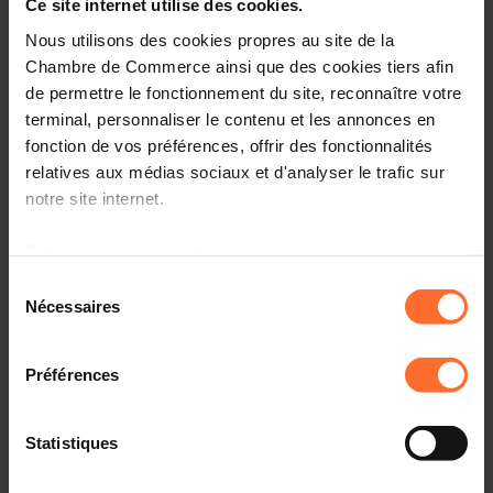
Ce site internet utilise des cookies.
marché du logement, un premier pas dans la bonne
Nous utilisons des cookies propres au site de la
direction
Chambre de Commerce ainsi que des cookies tiers afin
de permettre le fonctionnement du site, reconnaître votre
terminal, personnaliser le contenu et les annonces en
25.03.2024 - RTL.lu
fonction de vos préférences, offrir des fonctionnalités
relatives aux médias sociaux et d'analyser le trafic sur
Chambre de Commerce begréisst Mesurë vu
notre site internet.
Regierung
Grâce au présent bandeau, vous pouvez accepter,
refuser ou configurer les cookies selon vos préférences,
Sélection
25.03.2024 - RTL.lu
à l’exception des cookies strictement nécessaires au
Nécessaires
du
fonctionnement du site. Une description des différents
consentement
La Chambre de commerce salue les mesures du
cookies est accessible sous l’onglet « Détails » ci-
gouvernement
Préférences
dessus.
Il est précisé que la navigation sur le site et certaines
Statistiques
fonctionnalités (ex : lecture de vidéos, partage sur les
25.03.2024 - 100komma7
réseaux sociaux, sauvegarde des préférences de lecture