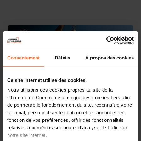
Consentement
Détails
À propos des cookies
Ce site internet utilise des cookies.
Nous utilisons des cookies propres au site de la
Chambre de Commerce ainsi que des cookies tiers afin
de permettre le fonctionnement du site, reconnaître votre
terminal, personnaliser le contenu et les annonces en
Le ministère de la Protection des consommateurs, dans
fonction de vos préférences, offrir des fonctionnalités
le cadre de ses attributions en matière de contrôle de
relatives aux médias sociaux et d'analyser le trafic sur
l’affichage des prix des produits et services proposés par
les professionnels, a informé la Chambre de Commerce
notre site internet.
de l’organisation de campagnes de contrôles