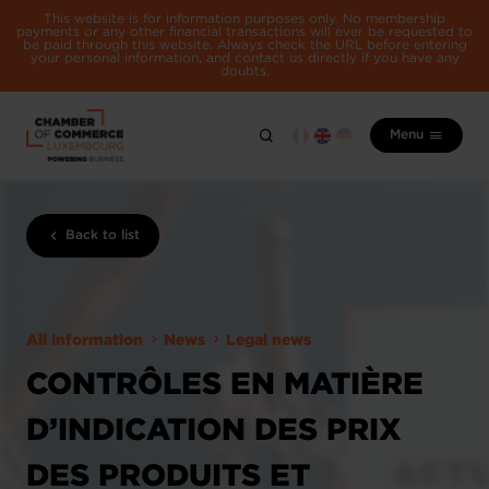
This website is for information purposes only. No membership
payments or any other financial transactions will ever be requested to
be paid through this website. Always check the URL before entering
your personal information, and contact us directly if you have any
doubts.
Menu
Back to list
All information
News
Legal news
CONTRÔLES EN MATIÈRE
D’INDICATION DES PRIX
DES PRODUITS ET