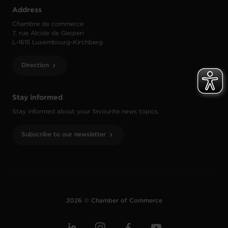
Address
Chambre de commerce
7, rue Alcide de Gasperi
L-1615 Luxembourg-Kirchberg
Direction
Stay informed
Stay informed about your favourite news topics.
Subscribe to our newsletter
2026 © Chamber of Commerce