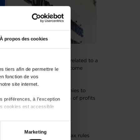
À propos des cookies
unched a call for evidence related to a
ss in Europe: Framework for Income
 tiers afin de permettre le
en fonction de vos
otre site internet.
on set of rules for EU companies to
ng a more effective allocation of profits
 préférences, à l’exception
ts cookies est accessible
 partage sur les réseaux
Marketing
y reducing the complexity of tax rules
) peuvent être affectées en