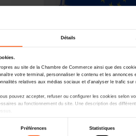
Détails
cookies.
The European Commission has recently la
new legislative initiative called Busine
ropres au site de la Chambre de Commerce ainsi que des cookies
Taxation (“
BEFIT
”).
naître votre terminal, personnaliser le contenu et les annonces 
onnalités relatives aux médias sociaux et d'analyser le trafic sur n
This initiative aims to introduce a comm
calculate their taxable base while ensuri
us pouvez accepter, refuser ou configurer les cookies selon vos
between EU countries.
ssaires au fonctionnement du site. Une description des différen
essus.
BEFIT’s key objectives are:
on sur le site et certaines fonctionnalités (ex : lecture de vidéos,
Préférences
Statistiques
to increase businesses’ resilience b
rences de lecture vidéo, personnalisation de l’affichage du site