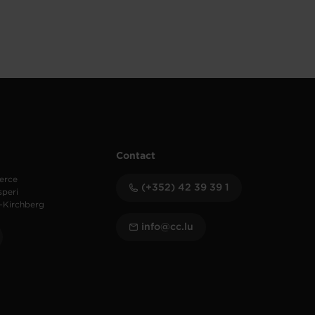
Contact
erce
(+352) 42 39 39 1
speri
-Kirchberg
info@cc.lu