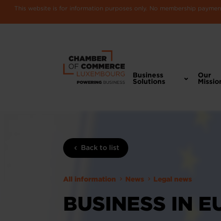
This website is for information purposes only. No membership payments
Business
Our
Solutions
Missio
Back to list
All information
News
Legal news
BUSINESS IN 