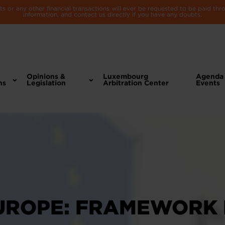
 or any other financial transactions will ever be requested to be paid th
information, and contact us directly if you have any doubts.
Opinions &
Luxembourg
Agenda
ns
Legislation
Arbitration Center
Events
EUROPE: FRAMEWORK