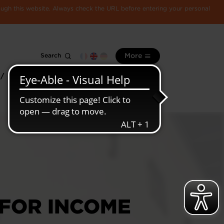
rough this website. Always check the URL before entering your personal
Search
More
 /
All
Luxembourg
information
economy
 FOR INCOME