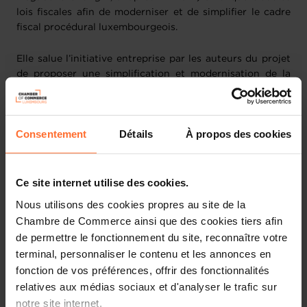
lois fiscales afin de moderniser et de simplifier le cadre
fiscal procédural luxembourgeois.
Elle salue l’initiative entreprise par les auteurs du projet
de proposer une simplification et modernisation de la
procédure fiscale luxembourgeoise qui s’avère en effet
indispensable. Toutefois, elle constate que la plupart des
efforts de modernisation ou de simplification proposés
Consentement
Détails
À propos des cookies
n’entraînent pas de renforcement des droits des
contribuables, bien au contraire. Sans être exhaustif, le
projet de loi propose les modifications suivantes :
Ce site internet utilise des cookies.
limiter dans le temps le droit des contribuables de
Nous utilisons des cookies propres au site de la
saisir les juridictions administratives en l’absence de
Chambre de Commerce ainsi que des cookies tiers afin
réponse de l’Administration des contributions
de permettre le fonctionnement du site, reconnaître votre
directes (ci-après l’« ACD ») à une réclamation après
terminal, personnaliser le contenu et les annonces en
six mois
fonction de vos préférences, offrir des fonctionnalités
rendre non-opposables à l’ACD les comptes annuels
relatives aux médias sociaux et d'analyser le trafic sur
qui n’ont pas été publiés conformément aux
notre site internet.
er