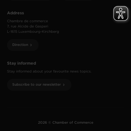
Address
Chambre de commerce
7, rue Alcide de Gasperi
L-1615 Luxembourg-Kirchberg
Direction
Stay informed
Stay informed about your favourite news topics.
Subscribe to our newsletter
2026 © Chamber of Commerce