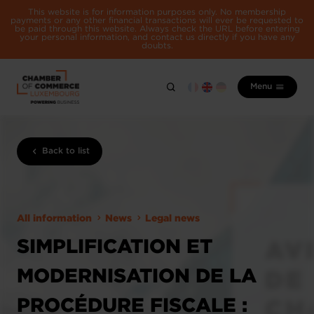
This website is for information purposes only. No membership
payments or any other financial transactions will ever be requested to
be paid through this website. Always check the URL before entering
your personal information, and contact us directly if you have any
doubts.
Menu
Back to list
All information
News
Legal news
SIMPLIFICATION ET
MODERNISATION DE LA
PROCÉDURE FISCALE :