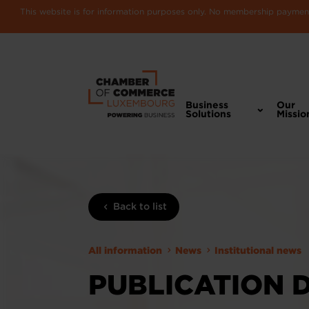
This website is for information purposes only. No membership payments
Business
Our
Solutions
Missio
Back to list
All information
News
Institutional news
PUBLICATION D