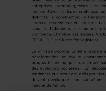
Skills Initiative et du Partenariat po
entreprises luxembourgeoises. Les te
métiers d’avenir et les compétences req
distincts: la construction, le transport 
l’Horeca, le commerce et l’industrie. Les
avec les fédérations et chambres pr
commerce, Chambre des métiers, ABBL, 
FEDIL, CLC et Cluster for Logistics).
Le ministre Georges Engel a rappelé q
transformation et évolue constamm
progrès technologiques, des problémat
des évolutions sociétales». En découl
tendances et surtout des défis pour les
doivent développer leurs compétenc
marché de l’emploi.
L’ADEM a lancé en octobre 2020 sa Futur
développer les compétences transversal