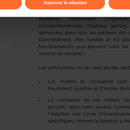
Autoriser la sélection
principaux résultats. «Globalement, une
celle des exigences en compétences
ions sur la manière dont nous utilisons lescookies et sommes 
domaines. Notamment l’importan
onsulter notre
Charte d’usage des cookies
et notre
Politique 
(comportementales, digitales, gestion
demandée dans tous les secteurs est c
Concrètement, être flexible et ne p
transformations que peuvent subir les e
marché de l’emploi.»
Les conclusions de ces sept études secto
Les métiers en croissance sont t
hautement qualifiés et d’autres dem
La croissance de ces métiers s’e
activités dans notre société, comme 
l’industrie des fonds d’investisse
spécifiques, comme la livraison à do