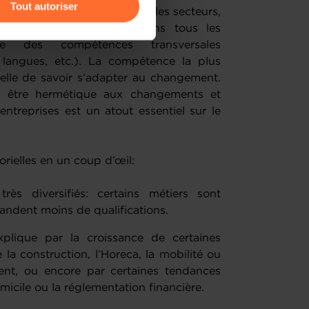
Tout autoriser
 tendance émerge dans tous les secteurs,
 toujours plus élevées dans tous les
amenés à traiter vos données
ce des compétences transversales
de protection des données
, langues, etc.). La compétence la plus
elle de savoir s’adapter au changement.
as être hermétique aux changements et
ntreprises est un atout essentiel sur le
rielles en un coup d’œil:
rès diversifiés: certains métiers sont
andent moins de qualifications.
xplique par la croissance de certaines
la construction, l’Horeca, la mobilité ou
ment, ou encore par certaines tendances
micile ou la réglementation financière.