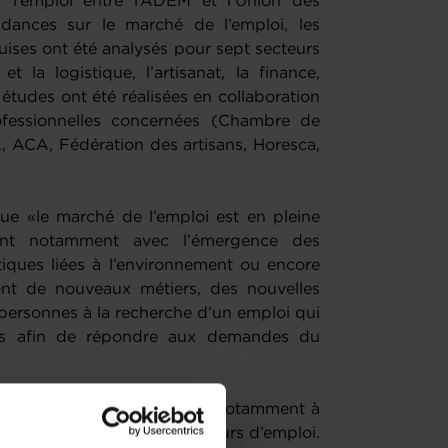
ur l’emploi entre l’ADEM et l’Union des
ndances sur le marché de l’emploi, les
uises ont été analysés pour sept secteurs
et la logistique, l’artisanat, la finance,
 études ont été réalisées en collaboration
ofessionnelles concernées (Chambre de
ACA, Fédération des artisans, Horesca,
ue «le marché de l’emploi est en pleine
ent notamment avec l’émergence des
iques liées à l’environnement ou encore
ent de nouveaux métiers, des nouvelles
 personnes à la recherche d’un emploi qui
es afin de répondre aux demandes du
e Skills Initiative qui vise notamment à
es et digitales des demandeurs d’emploi.