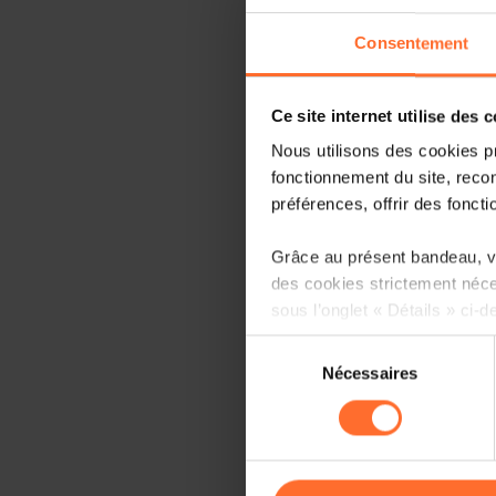
Consentement
Ce site internet utilise des 
Nous utilisons des cookies p
fonctionnement du site, recon
préférences, offrir des foncti
Grâce au présent bandeau, vo
des cookies strictement néce
sous l’onglet « Détails » ci-d
Sélection
Il est précisé que la navigati
Nécessaires
du
sociaux, sauvegarde des préfé
consentement
cas de refus de tous les coo
Vous avez la possibilité de m