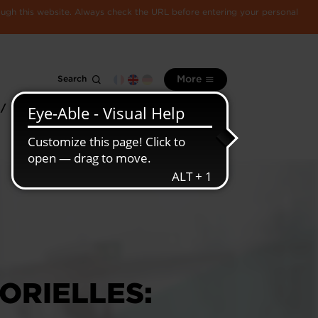
rough this website. Always check the URL before entering your personal
Search
More
 /
All
Luxembourg
information
economy
ORIELLES: