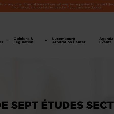
 or any other financial transactions will ever be requested to be paid th
information, and contact us directly if you have any doubts.
Opinions &
Luxembourg
Agenda
ns
Legislation
Arbitration Center
Events
E SEPT ÉTUDES SECT