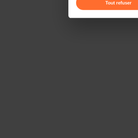
gauche de chaque page.
Tout refuser
Pour de plus amples informat
personnelles, vous pouvez c
personnelles
.