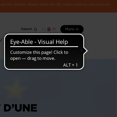
rough this website. Always check the URL before entering your personal
Search
More
 /
All
Luxembourg
information
economy
 D’UNE