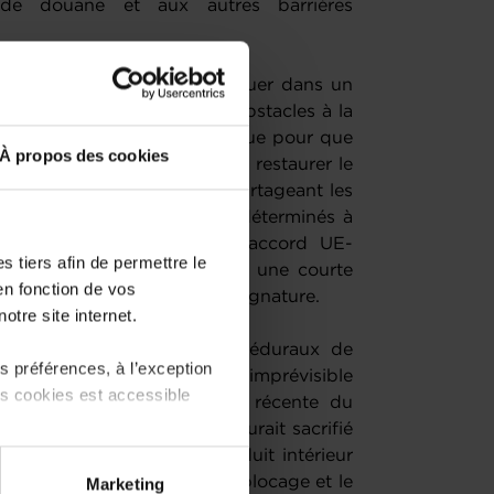
s de douane et aux autres barrières
rché européen signifie évoluer dans un
ù subsistent de nombreux obstacles à la
e à un large consensus politique pour que
À propos des cookies
 redoublant d’efforts afin de restaurer le
ords avec des partenaires partageant les
sables européens semblent déterminés à
xemple le plus récent est l’accord UE-
 tiers afin de permettre le
 aller jusqu’à deux ans par une courte
en fonction de vos
 jours seulement après sa signature.
otre site internet.
ntaliser les mécanismes procéduraux de
 préférences, à l’exception
roniques dans le monde imprévisible
ts cookies est accessible
à l’Europe. Selon une étude récente du
ernationale (ECIPE), l’UE aurait sacrifié
291 milliards d’euros de produit intérieur
 partage sur les réseaux
ier l’accord UE-Mercosur. Le blocage et le
Marketing