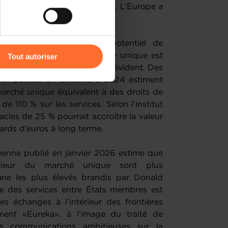
) peuvent être affectées en
en tant que partenaire fiable. L’Europe a
, pas d’inertie.
r l’icône flottante en bas à
er pleinement son propre potentiel de
être. L’intégration du marché unique est
Tout autoriser
ion persistante est désormais évident. Des
amenés à traiter vos données
onal publiés en décembre 2024 estiment
de protection des données
marché unique équivalent à des droits de
e 110 % sur les services. Selon l’institut
cles de 25 % pourrait accroître la valeur
iards d’euros à long terme.
éenne publié en janvier 2026 estime que
térieur du marché unique sont plus
ane les plus élevés brandis par Donald
e des services entre États membres est
s échanges à l’intérieur des frontières
ent «Eureka», à l’image du traité de
es communications ambitieuses sur la