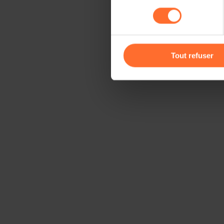
sociaux, sauvegarde des préfé
consentement
cas de refus de tous les coo
Vous avez la possibilité de m
gauche de chaque page.
Tout refuser
Pour de plus amples informat
personnelles, vous pouvez c
personnelles
.