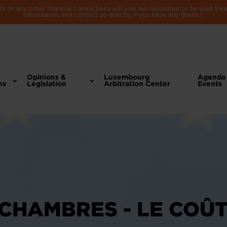
 or any other financial transactions will ever be requested to be paid th
information, and contact us directly if you have any doubts.
Opinions &
Luxembourg
Agenda
ns
Legislation
Arbitration Center
Events
CHAMBRES - LE COÛT