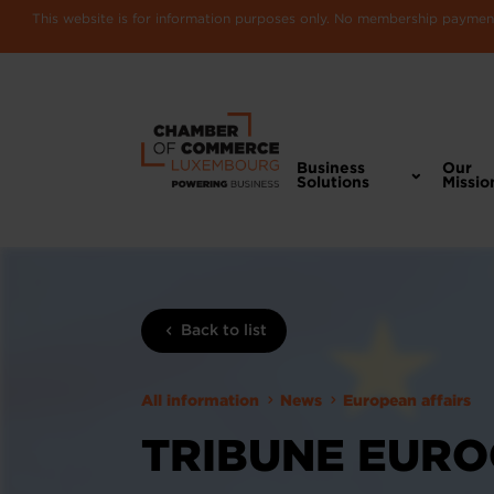
This website is for information purposes only. No membership payments
Business
Our
Solutions
Missio
Back to list
All information
News
European affairs
TRIBUNE EURO