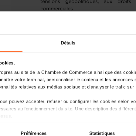
tensions géopolitiques, aux droit
commerciales.
En même temps, se recentrer sur le ma
marché unique fortement réglementé, o
libre circulation. On pourrait s’attendr
Détails
l’UE réponde à l’incertitude mondiale en
multilatéralisme et de conclure des acc
mêmes valeurs. Hélas, certains respon
cookies.
aller dans la direction opposée. L’e
ropres au site de la Chambre de Commerce ainsi que des cookies
Mercosur, gelé pour une durée pouvant
naître votre terminal, personnaliser le contenu et les annonces 
majorité de députés européens, quelques
onnalités relatives aux médias sociaux et d'analyser le trafic sur n
Ces stratégies consistant à instrume
us pouvez accepter, refuser ou configurer les cookies selon vos
contrôle et d’équilibre sont anach
ssaires au fonctionnement du site. Une description des différen
d’aujourd’hui, et elles coûtent cher 
essus.
Centre européen d’économie politique int
183 milliards d’euros d’exportations et 
on sur le site et certaines fonctionnalités (ex : lecture de vidéos,
brut en raison de son incapacité à ratif
Préférences
Statistiques