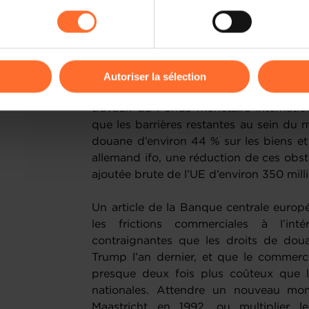
rences de lecture vidéo, personnalisation de l’affichage du site
populisme nuisent à l’image de l’Europe 
kies ou des cookies non nécessaires.
besoin de dynamisme collectif et d’action
odifier ou retirer votre consentement à tout moment en cliquant su
Parallèlement, l’Europe doit exploit
croissance en maîtrisant ce qui peut l’
Autoriser la sélection
essentielle, et le coût de sa fragmentat
ions sur la manière dont nous utilisons lescookies et sommes 
travaux du Fonds monétaire internati
onsulter notre
Charte d’usage des cookies
et notre
Politique 
que les barrières restantes au sein du 
douane d’environ 44 % sur les biens et d
allemand ifo, une réduction de ces obsta
ajoutée brute de l’UE d’environ 350 mill
Un article de la Banque centrale europ
les frictions commerciales à l’in
contraignantes que les droits de dou
Trump l’an dernier, et que le commerc
presque deux fois plus coûteux que le
nationales. Attendre un nouveau mom
Maastricht en 1992, ou multiplier l