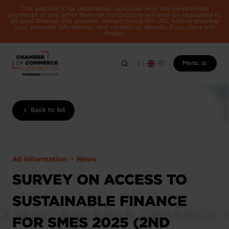
This website is for information purposes only. No membership
payments or any other financial transactions will ever be requested to
be paid through this website. Always check the URL before entering
your personal information, and contact us directly if you have any
doubts.
Menu
Back to list
All information
News
SURVEY ON ACCESS TO
SUSTAINABLE FINANCE
FOR SMES 2025 (2ND