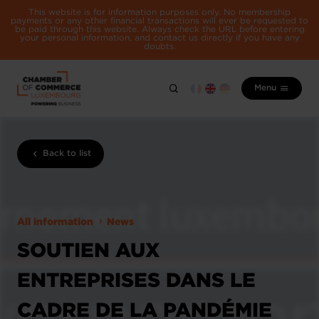
This website is for information purposes only. No membership
payments or any other financial transactions will ever be requested to
be paid through this website. Always check the URL before entering
your personal information, and contact us directly if you have any
doubts.
Menu
Back to list
All information
News
SOUTIEN AUX
ENTREPRISES DANS LE
CADRE DE LA PANDÉMIE