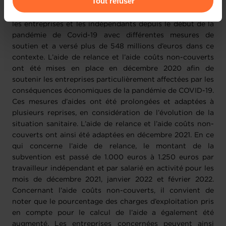
Tout refuser
nous utilisons lescookies et sommes amenés à traiter
La Direction générale des classes moyennes accompagne
vos données personnelles, vous pouvez consulter notre
les entreprises et les indépendants depuis le début de la
Charte d’usage des cookies
et notre
Politique de
pandémie de Covid-19 avec différentes mesures de
protection des données personnelles
.
soutien et a versé plus de 548 millions d’euros dans ce
contexte. L’aide de relance et l’aide coûts non-couverts
ont été mises en place en décembre 2020 afin de
soutenir les entreprises particulièrement affectées par les
conséquences économiques de la pandémie de COVID-19.
Ces mesures d’aides ont été prolongées et adaptées à
plusieurs reprises, en considération de l’évolution de la
situation sanitaire. L’aide de relance et l’aide coûts non-
couverts ont ainsi été adaptées en décembre 2021. En ce
qui concerne l’aide de relance, le montant de la
subvention est passé de 1.000 euros à 1.250 euros par
travailleur indépendant et par salarié en activité pour les
mois de décembre 2021, janvier 2022 et février 2022.
Concernant l’aide coûts non-couverts, il convient de
noter que le pourcentage des charges d’exploitation pris
en compte pour le calcul de l’aide a également été
augmenté. Les entreprises concernées peuvent ainsi