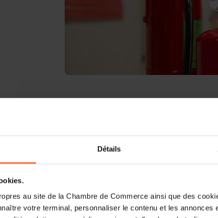
Dans le cadre de ses activités de no
normative luxembourgeoise 2024-
normalisation technique du secte
luxembourgeois de normalisation, 
« Féierschutz » a.s.b.l., organise une r
Détails
d’une nouvelle norme nationale relative 
épreuve des extincteurs portatifs em
cookies.
également à couvrir d’autres aspects 
retirer, ainsi que la formation des perso
ropres au site de la Chambre de Commerce ainsi que des cookies
naître votre terminal, personnaliser le contenu et les annonces 