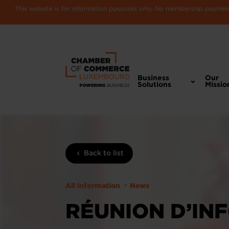
This website is for information purposes only. No membership payments
Business
Our
Solutions
Missio
Back to list
All information
News
RÉUNION D’IN