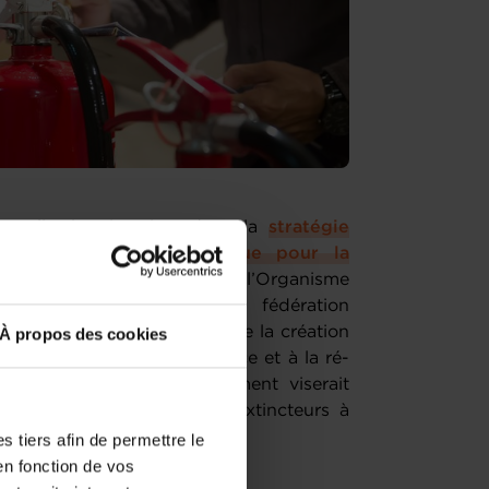
rmalisation inscrites dans la
stratégie
2030
ainsi que la
politique pour la
ur de la construction
, l’Organisme
sur sollicitation de la fédération
éunion d’information en vue de la création
À propos des cookies
au contrôle, à la maintenance et à la ré-
barqués ou fixes. Ce document viserait
tels que le recyclage des extincteurs à
nnes effectuant le contrôle.
 tiers afin de permettre le
en fonction de vos