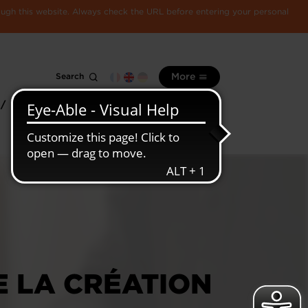
rough this website. Always check the URL before entering your personal
Search
More
 /
All
Luxembourg
information
economy
E LA CRÉATION