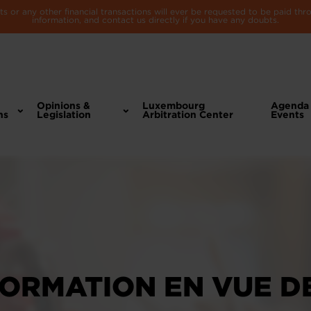
 or any other financial transactions will ever be requested to be paid th
information, and contact us directly if you have any doubts.
Opinions &
Luxembourg
Agenda
ns
Legislation
Arbitration Center
Events
FORMATION EN VUE D