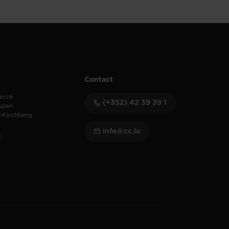
Contact
erce
(+352) 42 39 39 1
speri
-Kirchberg
info@cc.lu