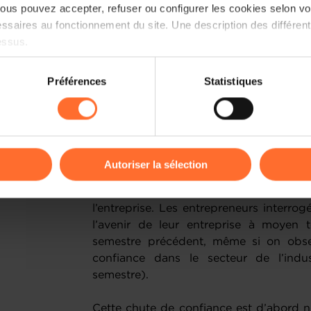
us pouvez accepter, refuser ou configurer les cookies selon vos
ssaires au fonctionnement du site. Une description des différen
essus.
Dans un climat mondial fortement dégrad
tensions géopolitiques, l’économie lux
on sur le site et certaines fonctionnalités (ex : lecture de vidéos,
les entrepreneurs comme un cocon p
Préférences
Statistiques
rences de lecture vidéo, personnalisation de l’affichage du site
fondations et la capacité de résilience 
kies ou des cookies non nécessaires.
Force est de constater qu’elle est de 
de chefs d’entreprises se disant « c
odifier ou retirer votre consentement à tout moment en cliquant su
l’économie luxembourgeoise, chute de
encore 87% à affirmer être optimistes p
Autoriser la sélection
l’économie nationale. Ils ne sont plu
ions sur la manière dont nous utilisons lescookies et sommes 
moins qu’au semestre précédent. 
onsulter notre
Charte d’usage des cookies
et notre
Politique 
l’entreprise. Les entrepreneurs interro
l’avenir de leur entreprise à moyen 
semestre précédent, même si on obse
confiance dans le secteur de l’indu
semestre).
Cette chute de confiance est d’abord no