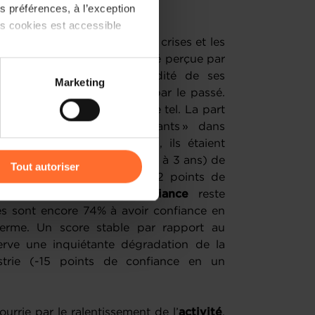
 préférences, à l’exception
ts cookies est accessible
é par la multiplication des crises et les
embourgeoise a longtemps été perçue par
 partage sur les réseaux
rotecteur, de par la solidité de ses
Marketing
) peuvent être affectées en
dont elle a su faire preuve par le passé.
moins en moins perçue comme tel. La part
onfiants » ou « très confiants » dans
r l’icône flottante en bas à
puis début 2022. Fin 2021, ils étaient
our l’avenir à moyen terme (2 à 3 ans) de
Tout autoriser
s que 64% aujourd’hui, soit 2 points de
amenés à traiter vos données
Le dernier refuge de
confiance
reste
de protection des données
gés sont encore 74% à avoir confiance en
terme. Un score stable par rapport au
rve une inquiétante dégradation de la
strie (-15 points de confiance en un
urrie par le ralentissement de l’
activité
.