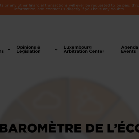
 or any other financial transactions will ever be requested to be paid th
information, and contact us directly if you have any doubts.
Opinions &
Luxembourg
Agenda
ns
Legislation
Arbitration Center
Events
 BAROMÈTRE DE L’ÉC