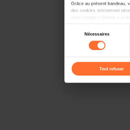
Grâce au présent bandeau, vo
des cookies strictement néce
sous l’onglet « Détails » ci-d
Sélection
Il est précisé que la navigati
Nécessaires
du
sociaux, sauvegarde des préfé
consentement
cas de refus de tous les coo
Vous avez la possibilité de m
gauche de chaque page.
Tout refuser
Pour de plus amples informat
personnelles, vous pouvez c
personnelles
.