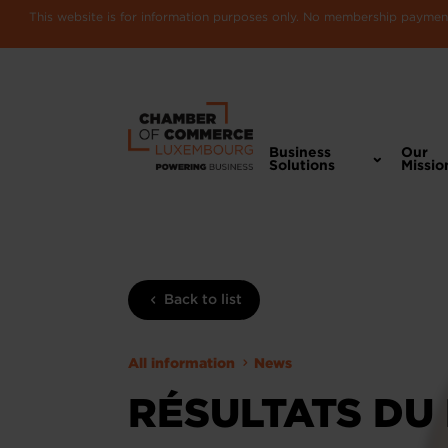
This website is for information purposes only. No membership payments
Business
Our
Solutions
Missio
Back to list
All information
News
RÉSULTATS DU