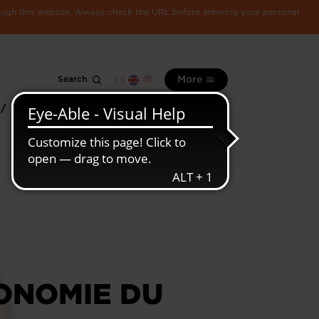
rough this website. Always check the URL before entering your personal
Search
More
 /
All
Luxembourg
information
economy
ONOMIE DU