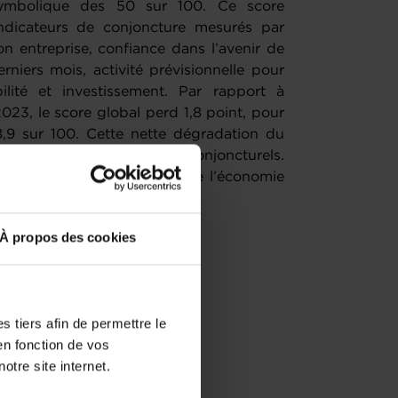
symbolique des 50 sur 100. Ce score
dicateurs de conjoncture mesurés par
on entreprise, confiance dans l’avenir de
rniers mois, activité prévisionnelle pour
ilité et investissement. Par rapport à
023, le score global perd 1,8 point, pour
,9 sur 100. Cette nette dégradation du
-totalité des indicateurs conjoncturels.
tistiquement représentatif de l’économie
r des experts en la matière.
À propos des cookies
 tiers afin de permettre le
en fonction de vos
otre site internet.