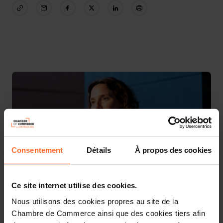
Consentement
Détails
À propos des cookies
Muriel Morbé, CEO House of Training © Primatt
Ce site internet utilise des cookies.
Nous utilisons des cookies propres au site de la
La House of Training a tenu le 24 juin 2026 la première
Chambre de Commerce ainsi que des cookies tiers afin
édition de sa Journée de la Formation, rassemblant près