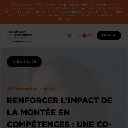
This website is for information purposes only. No membership
payments or any other financial transactions will ever be requested to
be paid through this website. Always check the URL before entering
your personal information, and contact us directly if you have any
doubts.
Menu
Back to list
All information
News
RENFORCER L’IMPACT DE
LA MONTÉE EN
COMPÉTENCES : UNE CO-