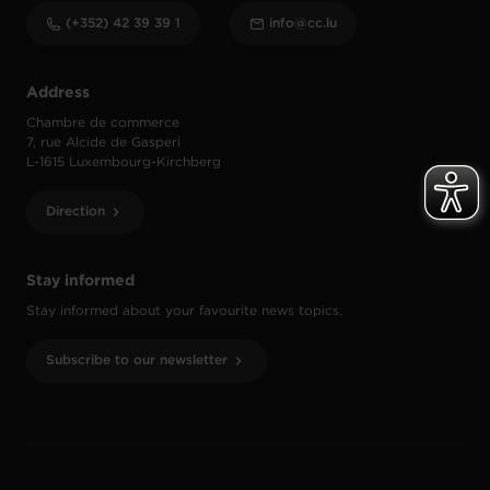
(+352) 42 39 39 1
info@cc.lu
Address
Chambre de commerce
7, rue Alcide de Gasperi
L-1615 Luxembourg-Kirchberg
Direction
Stay informed
Stay informed about your favourite news topics.
Subscribe to our newsletter