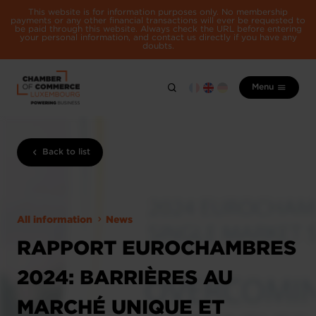
This website is for information purposes only. No membership
payments or any other financial transactions will ever be requested to
be paid through this website. Always check the URL before entering
your personal information, and contact us directly if you have any
doubts.
Menu
Back to list
All information
News
RAPPORT EUROCHAMBRES
2024: BARRIÈRES AU
MARCHÉ UNIQUE ET