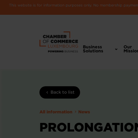
This website is for information purposes only. No membership payments
Business
Our
Solutions
Missio
Back to list
All information
News
PROLONGATION