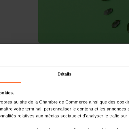
Le ministère de l'Économie a décidé d
environnemental pour une durée de
environnemental sert à inciter davant
Détails
mesures qui améliorent substantielle
exemple à travers:
cookies.
l'augmentation de l'efficacité énerg
ropres au site de la Chambre de Commerce ainsi que des cookies
naître votre terminal, personnaliser le contenu et les annonces 
la production d'énergie à partir de 
onnalités relatives aux médias sociaux et d'analyser le trafic sur n
la diminution de la consommation et 