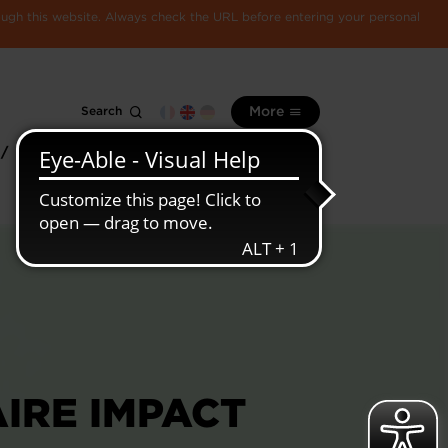
rough this website. Always check the URL before entering your personal
Search
More
 /
All
Luxembourg
information
economy
IRE IMPACT