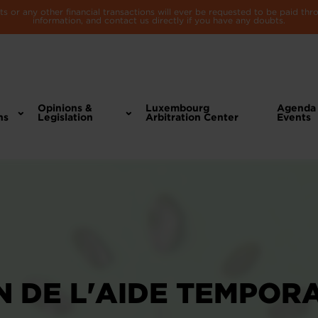
 or any other financial transactions will ever be requested to be paid th
information, and contact us directly if you have any doubts.
Opinions &
Luxembourg
Agenda
ns
Legislation
Arbitration Center
Events
 DE L'AIDE TEMPORA