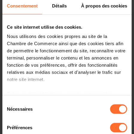
Consentement
Détails
À propos des cookies
Ce site internet utilise des cookies.
Nous utilisons des cookies propres au site de la
Chambre de Commerce ainsi que des cookies tiers afin
de permettre le fonctionnement du site, reconnaître votre
terminal, personnaliser le contenu et les annonces en
fonction de vos préférences, offrir des fonctionnalités
relatives aux médias sociaux et d'analyser le trafic sur
Could your company be Europe’s best supply chain
notre site internet.
communicator or the most aware retailer on SVHCs in
articles?
Grâce au présent bandeau, vous pouvez accepter,
refuser ou configurer les cookies selon vos préférences,
Sélection
The LIFE project
AskREACH
is giving awards to the most
à l’exception des cookies strictement nécessaires au
Nécessaires
du
motivated companies in terms of substances in articles
fonctionnement du site. Une description des différents
(SiA) communications along the supply chain or towards
consentement
cookies est accessible sous l’onglet « Détails » ci-
their clients. Apply for the AskREACH company awards
Préférences
dessus.
st
before
May 31
2022
here
. Details of your application