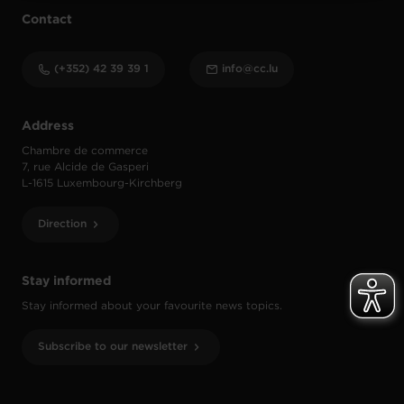
Contact
(+352) 42 39 39 1
info@cc.lu
Address
Chambre de commerce
7, rue Alcide de Gasperi
L-1615 Luxembourg-Kirchberg
Direction
Stay informed
Stay informed about your favourite news topics.
Subscribe to our newsletter