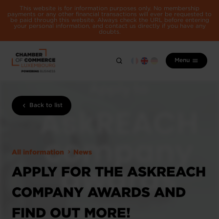
This website is for information purposes only. No membership
payments or any other financial transactions will ever be requested to
be paid through this website. Always check the URL before entering
your personal information, and contact us directly if you have any
doubts.
Menu
Back to list
All information
News
APPLY FOR THE ASKREACH
COMPANY AWARDS AND
FIND OUT MORE!