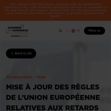
This website is for information purposes only. No membership
payments or any other financial transactions will ever be requested to
be paid through this website. Always check the URL before entering
your personal information, and contact us directly if you have any
doubts.
Menu
Back to list
All information
News
MISE À JOUR DES RÈGLES
DE L’UNION EUROPÉENNE
RELATIVES AUX RETARDS