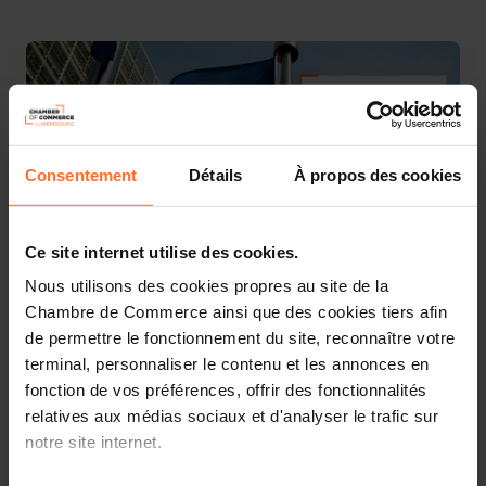
Consentement
Détails
À propos des cookies
Ce site internet utilise des cookies.
Nous utilisons des cookies propres au site de la
Chambre de Commerce ainsi que des cookies tiers afin
La Commission européenne a récemment lancé une
de permettre le fonctionnement du site, reconnaître votre
consultation publique en vue de la révision des règles
terminal, personnaliser le contenu et les annonces en
relatives aux retards de paiement (Directive 2011/7/EU
fonction de vos préférences, offrir des fonctionnalités
sur les retards de paiement).
relatives aux médias sociaux et d'analyser le trafic sur
notre site internet.
La directive 2011/7/EU a entraîné une diminution des
retards de paiement. Toutefois, plus de 60 % des