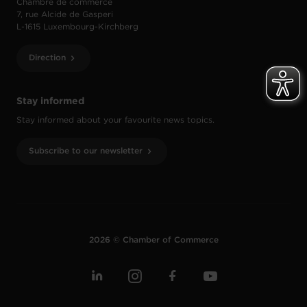
Chambre de commerce
7, rue Alcide de Gasperi
L-1615 Luxembourg-Kirchberg
Direction
Stay informed
Stay informed about your favourite news topics.
Subscribe to our newsletter
2026 © Chamber of Commerce