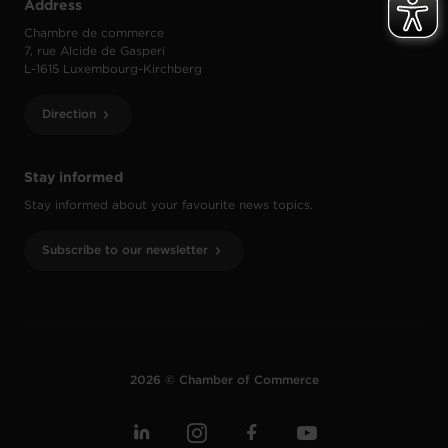
Address
Chambre de commerce
7, rue Alcide de Gasperi
L-1615 Luxembourg-Kirchberg
Direction
Stay informed
Stay informed about your favourite news topics.
Subscribe to our newsletter
2026 © Chamber of Commerce