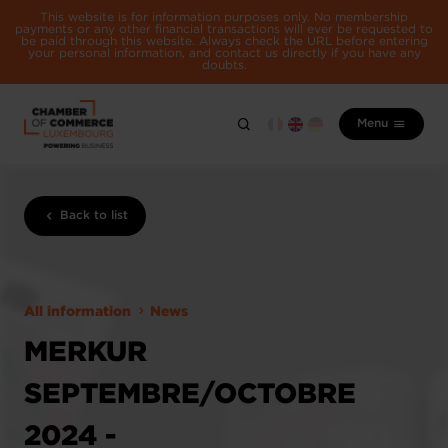
This website is for information purposes only. No membership
payments or any other financial transactions will ever be requested to
be paid through this website. Always check the URL before entering
your personal information, and contact us directly if you have any
doubts.
Menu
Back to list
All information
News
MERKUR
SEPTEMBRE/OCTOBRE
2024 -