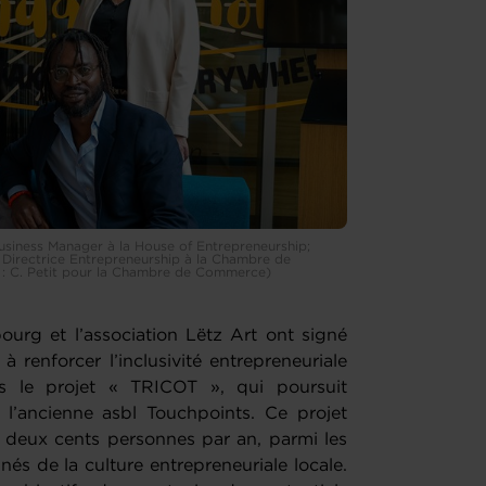
Business Manager à la House of Entrepreneurship;
, Directrice Entrepreneurship à la Chambre de
 : C. Petit pour la Chambre de Commerce)
g et l’association Lëtz Art ont signé
 renforcer l’inclusivité entrepreneuriale
 le projet « TRICOT », qui poursuit
 l’ancienne asbl Touchpoints. Ce projet
t deux cents personnes par an, parmi les
nés de la culture entrepreneuriale locale.