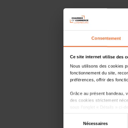
Consentement
Ce site internet utilise des 
Nous utilisons des cookies p
fonctionnement du site, recon
préférences, offrir des foncti
Grâce au présent bandeau, vo
des cookies strictement néce
sous l’onglet « Détails » ci-d
Sélection
Il est précisé que la navigati
Nécessaires
du
sociaux, sauvegarde des préfé