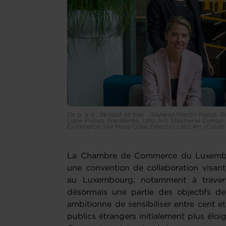
De g. à d., de haut en bas : Guylaine Marchi-Hanus, 
Liane Felten, Presidente, Lëtz Art; Stéphanie Damgé
Commerce; Uyi Nosa-Odia, Director Lëtz Art (Crédit
La Chambre de Commerce du Luxembour
une convention de collaboration visant à
au Luxembourg, notamment à travers
désormais une partie des objectifs de
ambitionne de sensibiliser entre cent e
publics étrangers initialement plus éloig