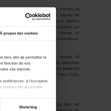
, la Chambre de Commerce, à travers sa
Lëtz Art en l’intégrant à son réseau de
a à l’asbl d’organiser plusieurs ateliers
ron 20 à 25 entrepreneurs migrants sur
À propos des cookies
ieu dans les locaux de la House of
rcer les compétences administratives,
 des participants.
hambre de Commerce et sa House of
 tiers afin de permettre le
ir notre champ d’action et de répondre
en fonction de vos
rs migrants, qui jouent un rôle essentiel
otre site internet.
embourg », souligne M. Uyi Nosa-Odia,
.
 préférences, à l’exception
ts cookies est accessible
t tangible
 la House of Entrepreneurship dès cet
 partage sur les réseaux
Marketing
, figurent l’organisation de sessions de
) peuvent être affectées en