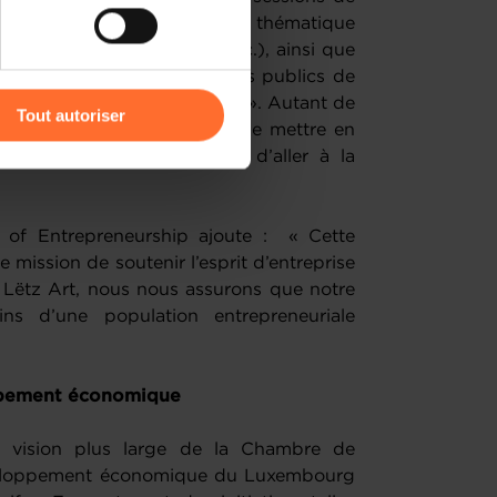
rant de manière rotative une thématique
des femmes, des réfugiés etc.), ainsi que
teurs de projet par les acteurs publics de
r l’icône flottante en bas à
nommé « Meet the Community ». Autant de
Tout autoriser
de manière régulière, afin de mettre en
igratoire au Luxembourg et d’aller à la
amenés à traiter vos données
de protection des données
 of Entrepreneurship ajoute : « Cette
re mission de soutenir l’esprit d’entreprise
c Lëtz Art, nous nous assurons que notre
ns d’une population entrepreneuriale
ppement économique
ne vision plus large de la Chambre de
veloppement économique du Luxembourg