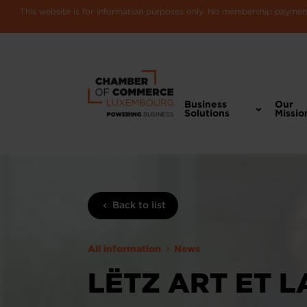
This website is for information purposes only. No membership payments
Business
Our
Solutions
Missio
Back to list
All information
News
LËTZ ART ET 