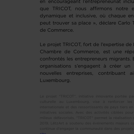
en encourageant l’entrepreneuriat inclus
que TRICOT, nous affirmons notre 
dynamique et inclusive, où chaque ent
peut trouver sa place », déclare Carlo
de Commerce.
Le projet TRICOT, fort de l’expertise de 
Chambre de Commerce, est une répon
confrontés les entrepreneurs migrants. 
organisations s’engagent à créer un 
nouvelles entreprises, contribuant
Luxembourg.
Le projet "TRICOT", initiative innovante portée par
culturelle au Luxembourg, vise à renforcer les
internationale et des ressortissants de pays tiers en 
initiatives sociales. Avec des activités ciblées po
milieux défavorisés, "TRICOT" permet la réalisation
2019, LëtzArt a soutenu des événements majeurs co
continue d'engager la communauté dans des projets 