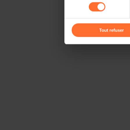
consentement
cas de refus de tous les coo
Vous avez la possibilité de m
gauche de chaque page.
Tout refuser
Pour de plus amples informat
personnelles, vous pouvez c
personnelles
.