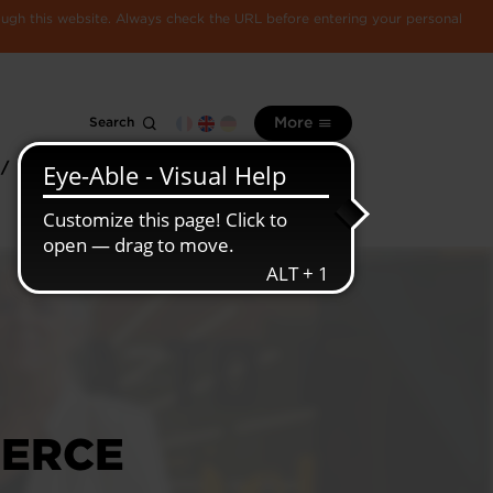
rough this website. Always check the URL before entering your personal
Search
More
 /
All
Luxembourg
information
economy
MERCE