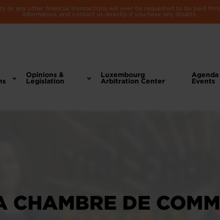
 or any other financial transactions will ever be requested to be paid th
information, and contact us directly if you have any doubts.
Opinions &
Luxembourg
Agenda
ns
Legislation
Arbitration Center
Events
LA CHAMBRE DE COM