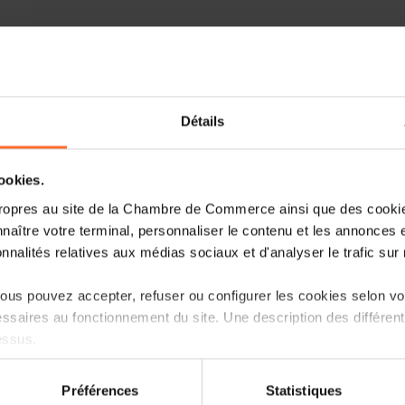
Dans le cadre de cette collaboration
House of Entrepreneurship, soutiendra 
partenaires publics. Ce soutien permettr
pratiques destinés à accompagner envi
Détails
une année. Ces ateliers auront l
Entrepreneurship et viseront à renfo
numériques, financières et commerciales
cookies.
« Cette collaboration avec la C
ropres au site de la Chambre de Commerce ainsi que des cookies
Entrepreneurship nous permet d’élarg
naître votre terminal, personnaliser le contenu et les annonces 
aux besoins spécifiques des entrepreneu
onnalités relatives aux médias sociaux et d'analyser le trafic sur n
dans la diversité économique du Lux
porteur du projet TRICOT pour Lëtz Art
us pouvez accepter, refuser ou configurer les cookies selon vos
ssaires au fonctionnement du site. Une description des différen
Des actions communes pour un impac
essus.
Parmi les actions phares prévues par
on sur le site et certaines fonctionnalités (ex : lecture de vidéos,
Préférences
Statistiques
automne, dans le cadre de la convention
rences de lecture vidéo, personnalisation de l’affichage du site