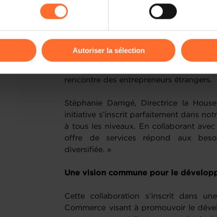
pitch inclusifs, chaque session illust
kies ou des cookies non nécessaires.
différente (entrepreneuriat des jeunes, 
l’accueil collectif et individuel des por
odifier ou retirer votre consentement à tout moment en cliquant su
soutien aux créateurs d’entreprise, dé
Autoriser la sélection
formats auxquels LëtzArt prendra part 
avant l’apport de l’entrepreneuriat m
ions sur la manière dont nous utilisons lescookies et sommes 
rencontre des entrepreneurs étrangers.
onsulter notre
Charte d’usage des cookies
et notre
Politique 
Stéphanie Damgé, Directrice la House
initiative s’inscrit parfaitement dans not
à tous les niveaux. En collaborant ave
offre de services répond aux besoi
diversifiée. »
Une vision commune pour le dévelo
Cette collaboration s’inscrit dans u
Commerce visant à promouvoir le dé