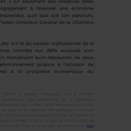
if. « En soutenant des initiatives telles
engagement à favoriser une économie
repreneur, quel que soit son parcours,
 Thelen, Directeur Général de la Chambre
Lëtz Art et du soutien institutionnel de la
se concrète aux défis auxquels sont
En mutualisant leurs ressources, les deux
environnement propice à l’éclosion de
 ainsi à la prospérité économique du
 LëtzArt et dédiée à l'intégration et à la diversité
 compétences des bénéficiaires de la protection
tissant des liens solides entre l'entrepreneuriat et les
ur développer les capacités des participants issus de
 de projets locaux prometteurs. Depuis sa création en
mme l'ArtManif 2020 et la Fête de l'Amitié 2022, et
impactants. Pour en savoir plus, rendez-vous sur
leur