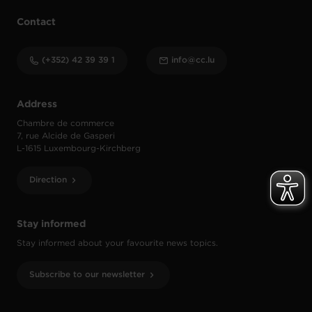
Contact
(+352) 42 39 39 1
info@cc.lu
Address
Chambre de commerce
7, rue Alcide de Gasperi
L-1615 Luxembourg-Kirchberg
Direction
Stay informed
Stay informed about your favourite news topics.
Subscribe to our newsletter