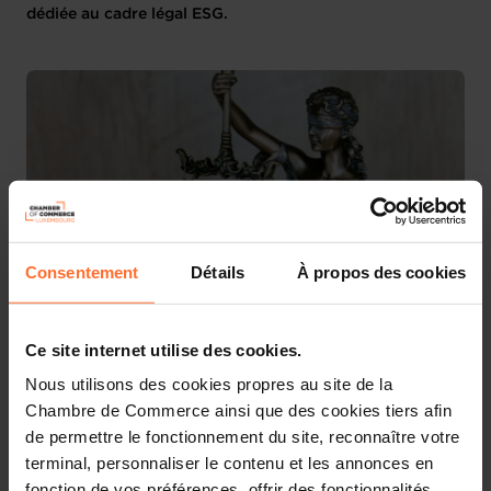
dédiée au cadre légal ESG.
Consentement
Détails
À propos des cookies
Ce site internet utilise des cookies.
Face à un environnement réglementaire en constante
évolution, cette rubrique a été conçue pour
Nous utilisons des cookies propres au site de la
accompagner les entreprises dans leur compréhension et
Chambre de Commerce ainsi que des cookies tiers afin
leur mise en conformité avec les principales
de permettre le fonctionnement du site, reconnaître votre
règlementations liées à la durabilité et aux normes ESG.
terminal, personnaliser le contenu et les annonces en
fonction de vos préférences, offrir des fonctionnalités