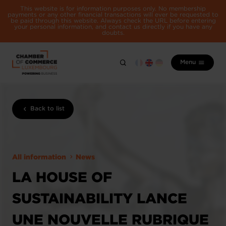
This website is for information purposes only. No membership
payments or any other financial transactions will ever be requested to
be paid through this website. Always check the URL before entering
your personal information, and contact us directly if you have any
doubts.
Menu
Back to list
All information
News
LA HOUSE OF
SUSTAINABILITY LANCE
UNE NOUVELLE RUBRIQUE